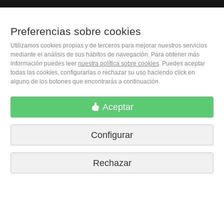
Preferencias sobre cookies
(+34) 932 402 091
Utilizamos cookies propias y de terceros para mejorar nuestros servicios
mediante el análisis de sus hábitos de navegación. Para obtener más
información puedes leer
nuestra política sobre cookies
. Puedes aceptar
todas las cookies, configurarlas o rechazar su uso haciendo click en
M. Moleiro Editor, S.A.
alguno de los botones que encontrarás a continuación.
Travesera de Gracia, 17
E08021 Barcelona (Spain)
Aceptar
Configurar
Rechazar
Condiciones de compra
Preferencias sobre cookies
Políticas de privacidad
Contactar