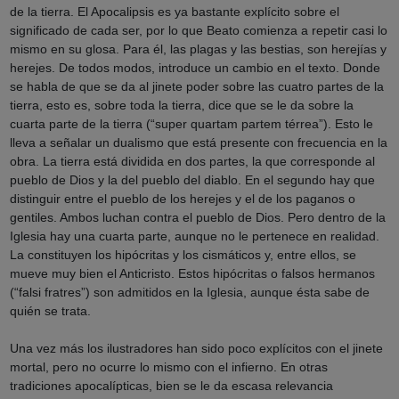
de la tierra. El Apocalipsis es ya bastante explícito sobre el
significado de cada ser, por lo que Beato comienza a repetir casi lo
mismo en su glosa. Para él, las plagas y las bestias, son herejías y
herejes. De todos modos, introduce un cambio en el texto. Donde
se habla de que se da al jinete poder sobre las cuatro partes de la
tierra, esto es, sobre toda la tierra, dice que se le da sobre la
cuarta parte de la tierra (“super quartam partem térrea”). Esto le
lleva a señalar un dualismo que está presente con frecuencia en la
obra. La tierra está dividida en dos partes, la que corresponde al
pueblo de Dios y la del pueblo del diablo. En el segundo hay que
distinguir entre el pueblo de los herejes y el de los paganos o
gentiles. Ambos luchan contra el pueblo de Dios. Pero dentro de la
Iglesia hay una cuarta parte, aunque no le pertenece en realidad.
La constituyen los hipócritas y los cismáticos y, entre ellos, se
mueve muy bien el Anticristo. Estos hipócritas o falsos hermanos
(“falsi fratres”) son admitidos en la Iglesia, aunque ésta sabe de
quién se trata.
Una vez más los ilustradores han sido poco explícitos con el jinete
mortal, pero no ocurre lo mismo con el infierno. En otras
tradiciones apocalípticas, bien se le da escasa relevancia