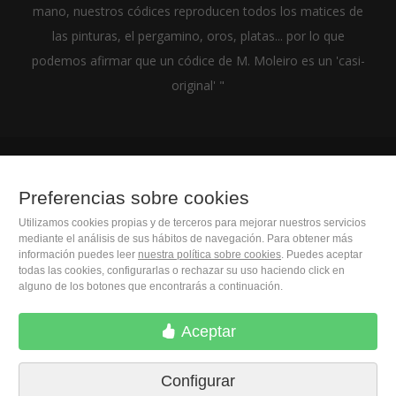
mano, nuestros códices reproducen todos los matices de
las pinturas, el pergamino, oros, platas... por lo que
podemos afirmar que un códice de M. Moleiro es un 'casi-
original' "
(+34) 932 402 091
Preferencias sobre cookies
Utilizamos cookies propias y de terceros para mejorar nuestros servicios
M. Moleiro Editor, S.A.
mediante el análisis de sus hábitos de navegación. Para obtener más
Travesera de Gracia, 17
información puedes leer
nuestra política sobre cookies
. Puedes aceptar
todas las cookies, configurarlas o rechazar su uso haciendo click en
E08021 Barcelona (Spain)
alguno de los botones que encontrarás a continuación.
Aceptar
Configurar