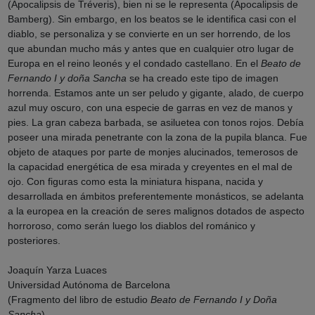
(Apocalipsis de Tréveris), bien ni se le representa (Apocalipsis de
Bamberg). Sin embargo, en los beatos se le identifica casi con el
diablo, se personaliza y se convierte en un ser horrendo, de los
que abundan mucho más y antes que en cualquier otro lugar de
Europa en el reino leonés y el condado castellano. En el
Beato de
Fernando I y doña Sancha
se ha creado este tipo de imagen
horrenda. Estamos ante un ser peludo y gigante, alado, de cuerpo
azul muy oscuro, con una especie de garras en vez de manos y
pies. La gran cabeza barbada, se asiluetea con tonos rojos. Debía
poseer una mirada penetrante con la zona de la pupila blanca. Fue
objeto de ataques por parte de monjes alucinados, temerosos de
la capacidad energética de esa mirada y creyentes en el mal de
ojo. Con figuras como esta la miniatura hispana, nacida y
desarrollada en ámbitos preferentemente monásticos, se adelanta
a la europea en la creación de seres malignos dotados de aspecto
horroroso, como serán luego los diablos del románico y
posteriores.
Joaquín Yarza Luaces
Universidad Autónoma de Barcelona
(Fragmento del libro de estudio
Beato de Fernando I y Doña
Sancha
)