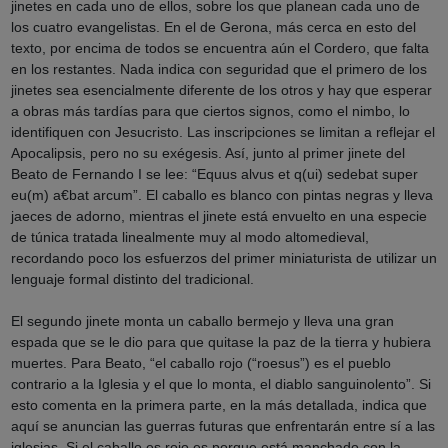
jinetes en cada uno de ellos, sobre los que planean cada uno de
los cuatro evangelistas. En el de Gerona, más cerca en esto del
texto, por encima de todos se encuentra aún el Cordero, que falta
en los restantes. Nada indica con seguridad que el primero de los
jinetes sea esencialmente diferente de los otros y hay que esperar
a obras más tardías para que ciertos signos, como el nimbo, lo
identifiquen con Jesucristo. Las inscripciones se limitan a reflejar el
Apocalipsis, pero no su exégesis. Así, junto al primer jinete del
Beato de Fernando I se lee: “Equus alvus et q(ui) sedebat super
eu(m) a€bat arcum”. El caballo es blanco con pintas negras y lleva
jaeces de adorno, mientras el jinete está envuelto en una especie
de túnica tratada linealmente muy al modo altomedieval,
recordando poco los esfuerzos del primer miniaturista de utilizar un
lenguaje formal distinto del tradicional.
El segundo jinete monta un caballo bermejo y lleva una gran
espada que se le dio para que quitase la paz de la tierra y hubiera
muertes. Para Beato, “el caballo rojo (“roesus”) es el pueblo
contrario a la Iglesia y el que lo monta, el diablo sanguinolento”. Si
esto comenta en la primera parte, en la más detallada, indica que
aquí se anuncian las guerras futuras que enfrentarán entre sí a las
iglesias. Si el caballo es rojo es porque está manchado con la