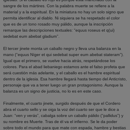
sangre de los mártires. Con la palabra muerte se refiere a la
material y a la espiritual. En la miniatura no hay un solo signo que
permita identificar al diablo. Ni siquiera se ha respetado el color
que es de un tono rosado muy pálido, aunque la inscripción
remarque las descripciones textuales: “equus roseus et q(ui)
sedebat eum abebat gladium”.
El tercer jinete monta un caballo negro y lleva una balanza en la
mano (“equus Níger et qui sedebat super eum abebat stateram”).
Igual que el primero, se vuelve hacia atrás, respetándose los
colores. Para el abad liebaniego estamos ante el falso profeta que
será cuestión más adelante, y el caballo es el hambre espiritual
dentro de la iglesia. Esa hambre llegará hasta tiempo del Anticristo,
personaje que va a tener luego un gran protagonismo. Aunque la
balanza es un signo de justicia, no lo es en este caso.
Finalmente, el cuarto jinete, surgido después de que el Cordero
abra el cuarto sello y se oiga la voz del cuarto ser que le dice a
Juan: “ven y verás”, cabalga sobre un caballo pálido (“pallidus”) y
su nombre es Muerte. Tras de él va el infierno. Se le da poder
sobre todo el mundo para que mate con espada, hambre y bestias