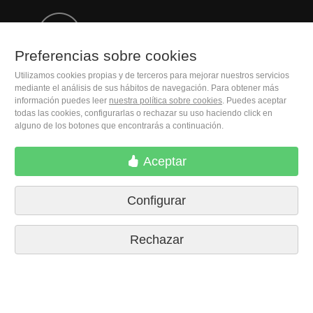
(+34) 932 402 091
Preferencias sobre cookies
M. Moleiro Editor, S.A.
Utilizamos cookies propias y de terceros para mejorar nuestros servicios
Travesera de Gracia, 17
mediante el análisis de sus hábitos de navegación. Para obtener más
información puedes leer
nuestra política sobre cookies
. Puedes aceptar
E08021 Barcelona (Spain)
todas las cookies, configurarlas o rechazar su uso haciendo click en
alguno de los botones que encontrarás a continuación.
Aceptar
Configurar
Rechazar
Condiciones de compra
Preferencias sobre cookies
Políticas de privacidad
Contactar
Prensa
Aviso legal