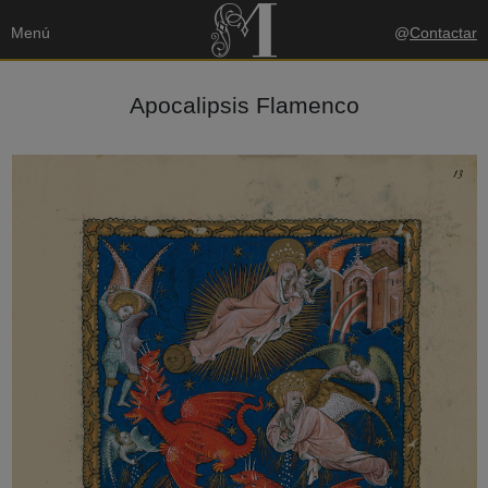
Menú
@
Contactar
Apocalipsis Flamenco