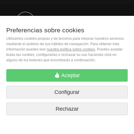
(+34) 932 402 091
Preferencias sobre cookies
M. Moleiro Editor, S.A.
Utilizamos cookies propias y de terceros para mejorar nuestros servicios
Travesera de Gracia, 17
mediante el análisis de sus hábitos de navegación. Para obtener más
información puedes leer
nuestra política sobre cookies
. Puedes aceptar
E08021 Barcelona (Spain)
todas las cookies, configurarlas o rechazar su uso haciendo click en
alguno de los botones que encontrarás a continuación.
Aceptar
Configurar
Rechazar
Condiciones de compra
Preferencias sobre cookies
Políticas de privacidad
Contactar
Prensa
Aviso legal