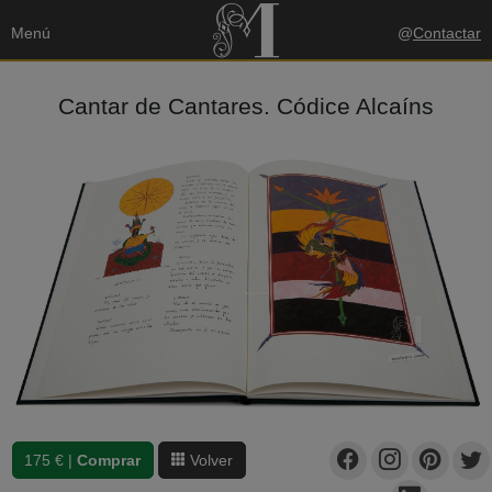
Menú
@
Contactar
Cantar de Cantares. Códice Alcaíns
175 € |
Comprar
Volver