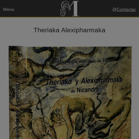
Menú
@
Contactar
Theriaka Alexipharmaka