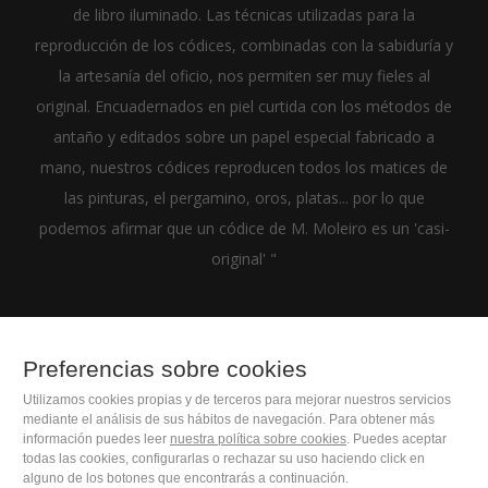
de libro iluminado. Las técnicas utilizadas para la
reproducción de los códices, combinadas con la sabiduría y
la artesanía del oficio, nos permiten ser muy fieles al
original. Encuadernados en piel curtida con los métodos de
antaño y editados sobre un papel especial fabricado a
mano, nuestros códices reproducen todos los matices de
las pinturas, el pergamino, oros, platas... por lo que
podemos afirmar que un códice de M. Moleiro es un 'casi-
original' "
Preferencias sobre cookies
(+34) 932 402 091
Utilizamos cookies propias y de terceros para mejorar nuestros servicios
mediante el análisis de sus hábitos de navegación. Para obtener más
información puedes leer
nuestra política sobre cookies
. Puedes aceptar
M. Moleiro Editor, S.A.
todas las cookies, configurarlas o rechazar su uso haciendo click en
Travesera de Gracia, 17
alguno de los botones que encontrarás a continuación.