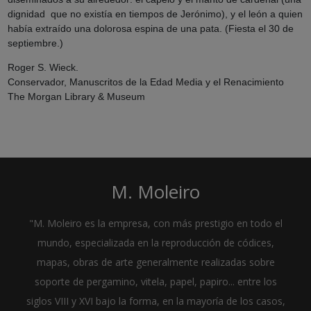
dignidad que no existía en tiempos de Jerónimo), y el león a quien
había extraído una dolorosa espina de una pata. (Fiesta el 30 de
septiembre.)
Roger S. Wieck.
Conservador, Manuscritos de la Edad Media y el Renacimiento
The Morgan Library & Museum
M. Moleiro
"M. Moleiro es la empresa, con más prestigio en todo el
mundo, especializada en la reproducción de códices,
mapas, obras de arte generalmente realizadas sobre
soporte de pergamino, vitela, papel, papiro... entre los
siglos VIII y XVI bajo la forma, en la mayoría de los casos,