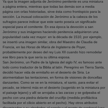
Ya que la imagen adjunta de Jerónimo penitente es una miniatura
a página entera, mientras que todas las demás son a media
página con orlas historiadas, sirve ésta como frontispicio para la
sección. La inusual colocación de Jerónimo a la cabeza de los
sufragios parece indicar que este santo poseía un significado
especial para el comitente. En esa época la devoción a san
Jerónimo y sus imágenes haciendo penitencia adquirieron una
popularidad cada vez mayor: en la década de 1510, por ejemplo,
se insertó una imagen similar, obra del Maestro de Claudia de
Francia, en las
Horas de María de Inglaterra
de Poyer,
probablemente por deseo del rey Luis XII cuando hizo remodelar
ese libro para la que sería su última esposa.
San Jerónimo, un Padre de la Iglesia del siglo IV, es famoso ante
todo como traductor de la Biblia al latín. Peregrino en Tierra Santa,
decidió hacer vida de ermitaño en el desierto de Siria. Le
atormentaban las tentaciones, en forma de visiones de doncellas
danzantes. Como se ve en la miniatura, el santo, para evitar el
pecado, se internó más en el desierto (sugerido en la miniatura por
el paisaje lejano) y allí se arrojaba a las zarzas y se golpeaba el
pecho con una piedra delante del crucifijo (medida profiláctica
facilitada por el cilicio abierto en el pecho). Hay otros atributos
diseminados a su alrededor: el capelo y el manto de cardenal (una