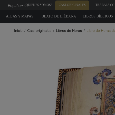
¿QUIÉNES SOMOS?
CASI-ORIGINALES
TRABAJA CO
Español
▾
NOSOTROS
ATLAS Y MAPAS
BEATO DE LIÉBANA
LIBROS BÍBLICOS
Inicio
Casi-originales
Libros de Horas
Libro de Horas d