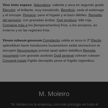
Vino tinto espeso
.
Naturaleza
: caliente y seca en segundo grado.
Elección
: el brillante, muy translúcido.
Beneficio
: seda el estómago
y el síncope.
Perjuicio
: para el hígado y el bazo débiles.
Remedio
del perjuicio
: con granadas ácidas.
Qué produce
: bilis roja.
Conviene más a
los [temperamentos] fríos, a los ancianos, en
invierno y en las regiones frías.
Vinum rubeum grossum
Complectio
calida et sicca in 2º
Electio
splendidum bene translucens Iuuamentum sedat stomachum et
sincopim
Nocumentum
prestat epati spleni debilibus
Remotio
nocumenti
cum granatis acetosis
Quid generat
coleram rubeam
Conuenit magis
frigidis decrepitis yeme et frigidis regionibus.
M. Moleiro
"M. Moleiro es la empresa, con más prestigio en todo el