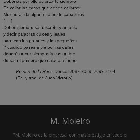
Deberías por ello esforzarte siempre
En callar las cosas que deben callarse:
Murmurar de alguno no es de caballeros.
[. . .]
Debes siempre ser discreto y amable
y decir palabras dulces y leales
para con los grandes y los pequeños.
Y cuando pases a pie por las calles,
deberás tener siempre la costumbre
de ser el primero que salude a todos
Roman de la Rose
, versos 2087-2089, 2099-2104
(Ed. y trad. de Juan Victorio)
M. Moleiro
"M. Moleiro es la empresa, con más prestigio en todo el