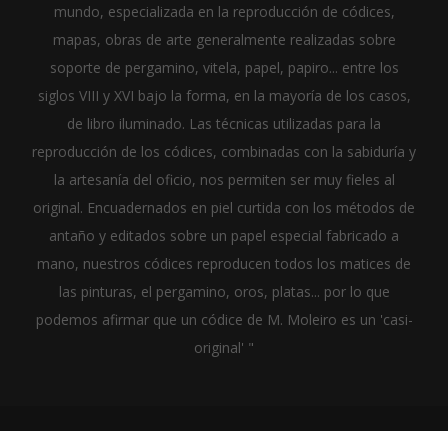
mundo, especializada en la reproducción de códices,
mapas, obras de arte generalmente realizadas sobre
soporte de pergamino, vitela, papel, papiro... entre los
siglos VIII y XVI bajo la forma, en la mayoría de los casos,
de libro iluminado. Las técnicas utilizadas para la
reproducción de los códices, combinadas con la sabiduría y
la artesanía del oficio, nos permiten ser muy fieles al
original. Encuadernados en piel curtida con los métodos de
antaño y editados sobre un papel especial fabricado a
mano, nuestros códices reproducen todos los matices de
las pinturas, el pergamino, oros, platas... por lo que
podemos afirmar que un códice de M. Moleiro es un 'casi-
original' "