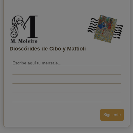
¿Cuándo quieres que la reciba?
Dioscórides de Cibo y Mattioli
Siguiente
Enviar postal
Volver