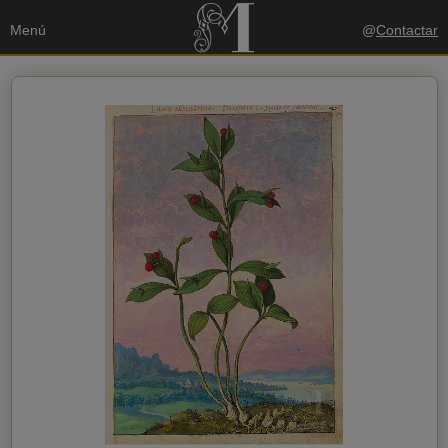
Menú
@
Contactar
Tus datos
Enviar copia a mi email
política de privacidad
Acepto la
Datos del destinatario