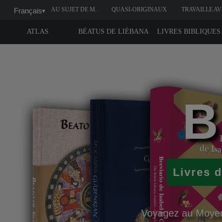
AU SUJET DE M.
QUASI-ORIGINAUX
TRAVAILLE A
Français
▾
MOLEIRO
NOUS
ATLAS
BÉATUS DE LIÉBANA
LIVRES BIBLIQUES
B
Livres d
Voyagez au Moyen Â