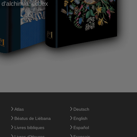
s d'alchimie, codex
Atlas
Deutsch
Béatus de Liébana
English
Livres bibliques
Español
Livres d'Heures
Français