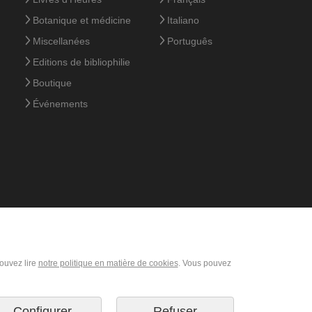
Botanique et médicine
Italiano
Miscellanées
Português
Editions de bibliophilie
Boutique
Événements
pouvez lire
notre politique en matière de cookies
. Vous pouvez
Configurer
Refuser