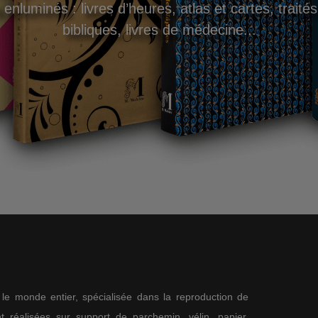
nluminés : livres d’heures, atlas et cartes, traité
bibliques, livres de médecine...
s le monde entier, spécialisée dans la reproduction de
 réalisées sur support de parchemin, vélin, papier,