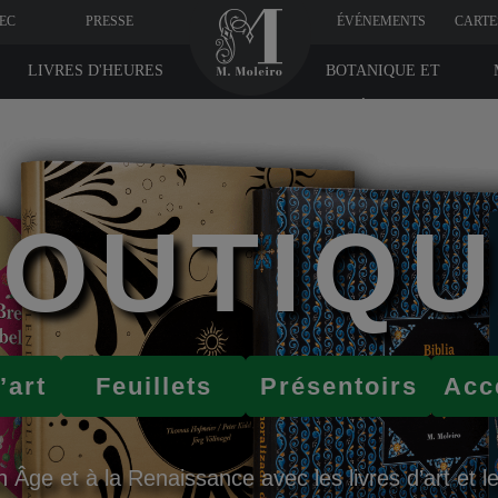
VEC
PRESSE
ÉVÉNEMENTS
CARTE
LIVRES D'HEURES
BOTANIQUE ET
MÉDICINE
OUTIQ
’art
Feuillets
Présentoirs
Acc
ge et à la Renaissance avec les livres d’art et les