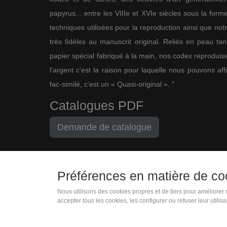
papyrus... entre les VIIIe et XVIe siècles sous la for
techniques utilisées pour la reproduction ainsi que not
très fidèles au manuscrit original. Reliés en peau ta
papier spécial fabriqué à la main, nos codex reproduise
l'argent c'est la raison pour laquelle nous pouvons af
fac-similé, c'est un « Quasi-original ». "
Catalogues PDF
Demande de catalogue
Préférences en matière de co
Nous utilisons des cookies propres et de tiers pour améliorer
+33 (0)1 83 75 34 43
accepter tous les cookies, les configurer ou refuser leur utilis