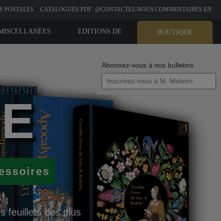
S POSTALES
CATALOGUES PDF
@CONTACTEZ-NOUS
COMMENTAIRES EN
LIGNE
MISCELLANÉES
EDITIONS DE
BOUTIQUE
BIBLIOPHILIE
Abonnez-vous à nos bulletins
UE
essoires
 feuillets des plus