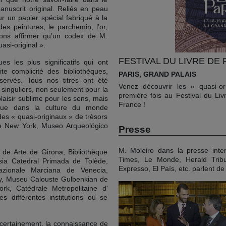
anuscrit original. Reliés en peau
ur un papier spécial fabriqué à la
s peintures, le parchemin, l’or,
vons affirmer qu’un codex de M.
uasi-original ».
FESTIVAL DU LIVRE DE 
s les plus significatifs qui ont
te complicité des bibliothèques,
PARIS, GRAND PALAIS
ervés. Tous nos titres ont été
Venez découvrir les « quasi-or
singuliers, non seulement pour la
première fois au Festival du Liv
laisir sublime pour les sens, mais
France !
tique dans la culture du monde
des « quasi-originaux » de trèsors
de New York, Museo Arqueológico
Presse
M. Moleiro dans la presse inter
e Arte de Girona, Bibliothèque
Times, Le Monde, Herald Tribun
sia Catedral Primada de Tolède,
Expresso, El País, etc. parlent de
azionale Marciana de Venecia,
ary, Museu Calouste Gulbenkian de
, Catédrale Metropolitaine d'
s différentes institutions où se
, certainement, la connaissance de