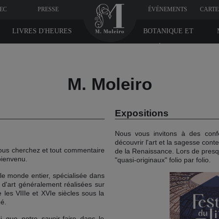
VEC
PRESSE
ÉVÉNEMENTS
CARTE
LIVRES D'HEURES
BOTANIQUE ET
MÉDICINE
M. Moleiro
Expositions
Nous vous invitons à des confé
découvrir l'art et la sagesse co
ous cherchez et tout commentaire
de la Renaissance. Lors de pres
 bienvenu.
"quasi-originaux" folio par folio.
 le monde entier, spécialisée dans
 d'art généralement réalisées sur
 les VIIIe et XVIe siècles sous la
né.
i que notre savoir-faire dans le