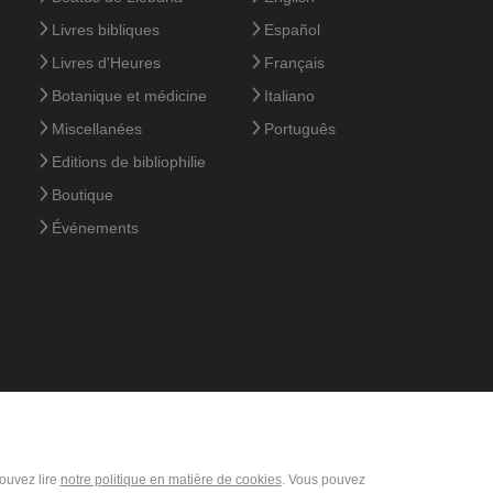
Livres bibliques
Español
Livres d'Heures
Français
Botanique et médicine
Italiano
Miscellanées
Português
Editions de bibliophilie
Boutique
Événements
pouvez lire
notre politique en matière de cookies
. Vous pouvez