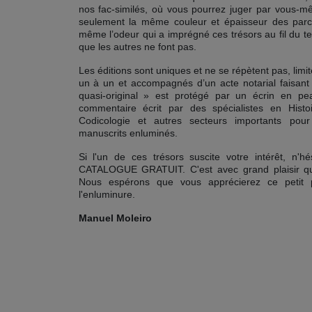
nos fac-similés, où vous pourrez juger par vous-
seulement la même couleur et épaisseur des parch
même l’odeur qui a imprégné ces trésors au fil du 
que les autres ne font pas.
Les éditions sont uniques et ne se répètent pas, li
un à un et accompagnés d’un acte notarial faisant 
quasi-original » est protégé par un écrin en 
commentaire écrit par des spécialistes en Histoi
Codicologie et autres secteurs importants po
manuscrits enluminés.
Si l'un de ces trésors suscite votre intérêt, n
CATALOGUE GRATUIT. C'est avec grand plaisir que
Nous espérons que vous apprécierez ce petit pa
l'enluminure.
Manuel Moleiro