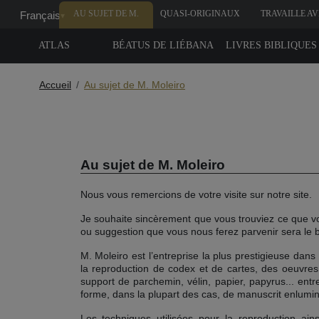
AU SUJET DE M.
QUASI-ORIGINAUX
TRAVAILLE A
Français
▾
MOLEIRO
NOUS
ATLAS
BÉATUS DE LIÉBANA
LIVRES BIBLIQUES
Accueil
Au sujet de M. Moleiro
Au sujet de M. Moleiro
Nous vous remercions de votre visite sur notre site.
Je souhaite sincèrement que vous trouviez ce que v
ou suggestion que vous nous ferez parvenir sera le
M. Moleiro est l’entreprise la plus prestigieuse dans
la reproduction de codex et de cartes, des oeuvres
support de parchemin, vélin, papier, papyrus... entre
forme, dans la plupart des cas, de manuscrit enlumi
Les techniques utilisées pour la reproduction ains