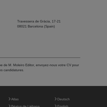
Travessera de Gràcia, 17-21
08021 Barcelona (Spain)
ipe de M. Moleiro Editor, envoyez-nous votre CV pour
es candidatures.
Atlas
Deutsch
Béatus de Liébana
English