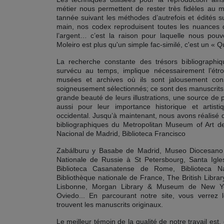
métier nous permettent de rester très fidèles au m
tannée suivant les méthodes d’autrefois et édités s
main, nos codex reproduisent toutes les nuances de
l’argent… c’est la raison pour laquelle nous pou
Moleiro est plus qu'un simple fac-similé, c'est un « Q
La recherche constante des trésors bibliographique
survécu au temps, implique nécessairement l’étroi
musées et archives où ils sont jalousement cons
soigneusement sélectionnés; ce sont des manuscrits 
grande beauté de leurs illustrations, une source de p
aussi pour leur importance historique et artis
occidental. Jusqu’à maintenant, nous avons réalisé 
bibliographiques du Metropolitan Museum of Art 
Nacional de Madrid, Biblioteca Francisco
Zabálburu y Basabe de Madrid, Museo Diocesano d
Nationale de Russie à St Petersbourg, Santa Igle
Biblioteca Casanatense de Rome, Biblioteca N
Bibliothèque nationale de France, The British Libr
Lisbonne, Morgan Library & Museum de New York
Oviedo... En parcourant notre site, vous verrez le
trouvent les manuscrits originaux.
Le meilleur témoin de la qualité de notre travail est