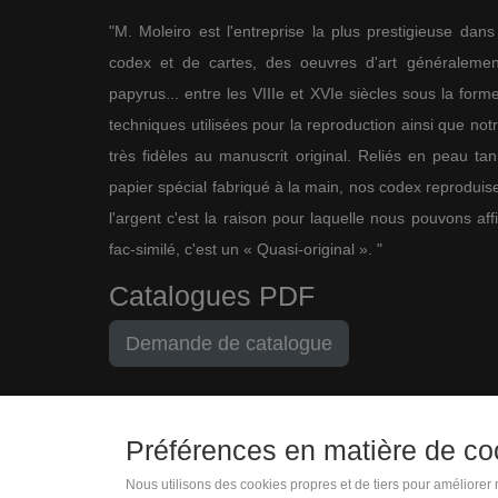
"M. Moleiro est l'entreprise la plus prestigieuse dan
codex et de cartes, des oeuvres d'art généralement
papyrus... entre les VIIIe et XVIe siècles sous la for
techniques utilisées pour la reproduction ainsi que not
très fidèles au manuscrit original. Reliés en peau ta
papier spécial fabriqué à la main, nos codex reproduise
l'argent c'est la raison pour laquelle nous pouvons af
fac-similé, c'est un « Quasi-original ». "
Catalogues PDF
Demande de catalogue
Préférences en matière de co
Nous utilisons des cookies propres et de tiers pour améliorer
+33 (0)1 83 75 34 43