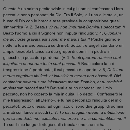
Questo è un salmo penitenziale in cui gli uomini confessano i loro
peccati e sono perdonati da Dio. Tra il Sole, la Luna e le stelle, un
busto di Dio con le braccia tese presiede la composizione quasi
simmetrica (v. 2,
Beatus vir cui non imputavit Dominus peccatum
//
Beato l’uomo a cui il Signore non imputa l’iniquità; v. 4,
Quoniam
die ac nocte gravata est super me manus tua
// Poiché giorno e
notte la tua mano pesava su di me). Sotto, tre angeli stendono un
ampio lenzuolo bianco su due gruppi di uomini in piedi e in
ginocchio, i peccatori perdonati (v. 1,
Beati quorum remisse sunt
iniquitates et quorum tecta sunt peccata
// Beati coloro la cui
trasgressione è perdonata, il cui peccato è coperto; v. 5,
Delictum
meum cognitum tibi fecI: et iniusticiam meam non abscondi. Dixi
confitebor adversus me iniusticiam meam Domino, et tu remisisti
impietatem peccati mei
// Davanti a te ho riconosciuto il mio
peccato, non ho coperto la mia iniquità. Ho detto: «Confesserò le
mie trasgressioni all'Eterno», e tu hai perdonato l'iniquità del mio
peccato). Sotto di esso, ad ogni lato, ci sono due gruppi di uomini
armati con lance e scudi (v. 7,
Tu es refugium meum a tribulatione
que circumdedit me; exultatio mea erue me a circumdantibus me
//
Tu sei il mio luogo di rifugio dalla tribolazione che mi ha