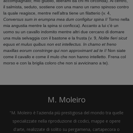
accompagnato; mio giubilo, liberami da chi mi circonda). Al centro,
il salmista, seduto, sostiene con una mano un ramo spinoso contro
la quale reagisce, mentre nell’altra tiene un filatterio (v. 4,
Conversus sum in erumpna mea dum configitur spina
// Torno nella
mia angustia mentre la spina si conficca). Accanto a lui c’è un
uomo su un cavallo indomito mentre altri due cercano di domare
una mula selvaggia con il bastone e la frusta (v. 9,
Nolite fieri sicut
equus et mulus quibus non est intellectus. In chamo et freno
maxillas eorum constringe qui non approximant ad te
// Non siate
come il cavallo e come il mulo che non hanno intelletto. Frena col
morso e con la briglia coloro che non si avvicinano a te).
M. Moleiro
"M. Moleiro è l'azienda più prestigiosa del mondo tra quelle
specializzate nella riproduzione di codici, mappe e opere
d'arte, realizzate di solito su pergamena, cartapecora o