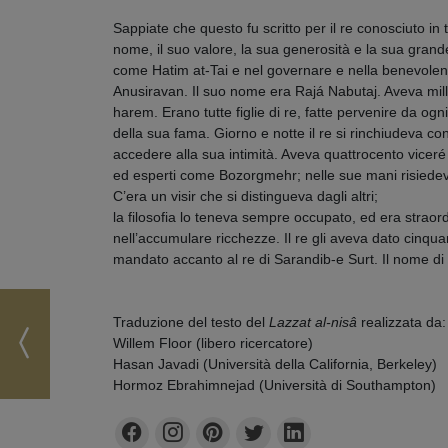
Sappiate che questo fu scritto per il re conosciuto in 
nome, il suo valore, la sua generosità e la sua grand
come Hatim at-Tai e nel governare e nella benevole
Anusiravan. Il suo nome era Rajá Nabutaj. Aveva mil
harem. Erano tutte figlie di re, fatte pervenire da og
della sua fama. Giorno e notte il re si rinchiudeva c
accedere alla sua intimità. Aveva quattrocento viceré 
ed esperti come Bozorgmehr; nelle sue mani risiedev
C’era un visir che si distingueva dagli altri;
la filosofia lo teneva sempre occupato, ed era straord
nell’accumulare ricchezze. Il re gli aveva dato cinquan
mandato accanto al re di Sarandib-e Surt. Il nome di 
Traduzione del testo del
Lazzat al-nis
â
realizzata da:
Willem Floor (libero ricercatore)
Hasan Javadi (Università della California, Berkeley)
Hormoz Ebrahimnejad (Università di Southampton)