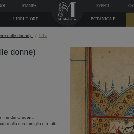
NOI
STAMPA
EVENTI
CA
LIBRI D’ORE
BOTANICA E
MEDICINA
acere delle donne)
f. 1v
delle donne)
 fine dei Credenti;
e alla sua famiglia e a tutti i