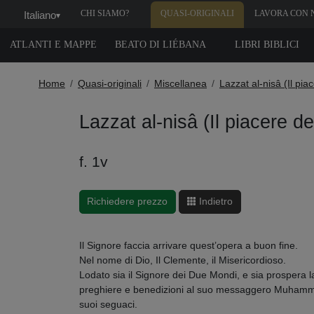
CHI SIAMO?
QUASI-ORIGINALI
LAVORA CON 
Italiano
▾
ATLANTI E MAPPE
BEATO DI LIÉBANA
LIBRI BIBLICI
Home
Quasi-originali
Miscellanea
Lazzat al-nisâ (Il pi
Lazzat al-nisâ (Il piacere 
f. 1v
Richiedere prezzo
Indietro
Il Signore faccia arrivare quest’opera a buon fine.
Nel nome di Dio, Il Clemente, il Misericordioso.
Lodato sia il Signore dei Due Mondi, e sia prospera la
preghiere e benedizioni al suo messaggero Muhammad 
suoi seguaci.