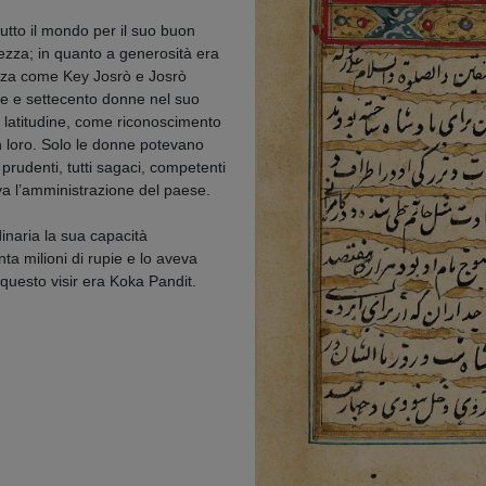
tutto il mondo per il suo buon
ezza; in quanto a generosità era
nza come Key Josrò e Josrò
le e settecento donne nel suo
ni latitudine, come riconoscimento
on loro. Solo le donne potevano
prudenti, tutti sagaci, competenti
a l’amministrazione del paese.
inaria la sua capacità
ta milioni di rupie e lo aveva
questo visir era Koka Pandit.