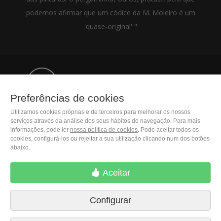
podemos afirmar que um códice da M. Moleiro é um
'quase-original' "
(+34) 932 402 091
Preferências de cookies
M. Moleiro Editor, S.A.
Utilizamos cookies próprias e de terceiros para melhorar os nossos
Travesera de Gracia, 17
serviços através da análise dos seus hábitos de navegação. Para mais
informações, pode ler
nossa política de cookies
. Pode aceitar todos os
E08021 Barcelona (Spain)
cookies, configurá-los ou rejeitar a sua utilização clicando num dos botões
abaixo.
Aceitar
Configurar