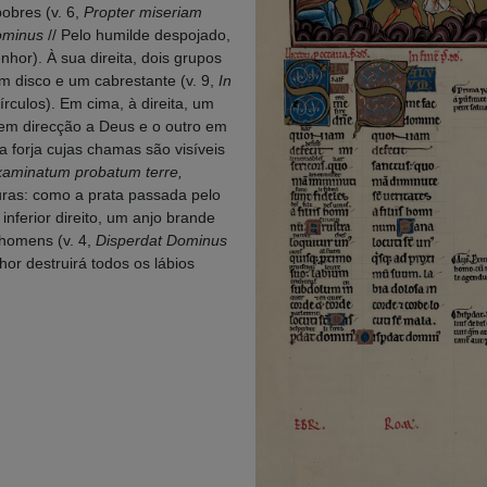
obres (v. 6,
Propter miseriam
ominus
// Pelo humilde despojado,
hor). À sua direita, dois grupos
 disco e um cabrestante (v. 9,
In
culos). Em cima, à direita, um
em direcção a Deus e o outro em
a forja cujas chamas são visíveis
examinatum probatum terre,
uras: como a prata passada pelo
inferior direito, um anjo brande
 homens (v. 4,
Disperdat Dominus
or destruirá todos os lábios