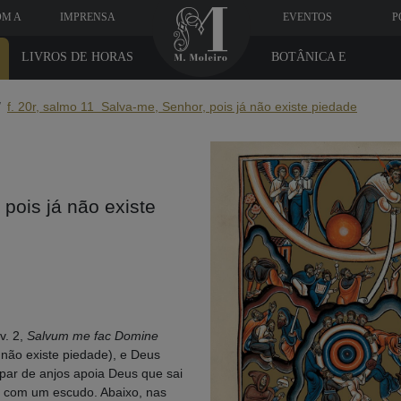
OM A
IMPRENSA
EVENTOS
P
LIVROS DE HORAS
BOTÂNICA E
MEDICINA
f. 20r, salmo 11 Salva-me, Senhor, pois já não existe piedade
 pois já não existe
v. 2,
Salvum me fac Domine
 não existe piedade), e Deus
par de anjos apoia Deus que sai
o com um escudo.
Abaixo, nas