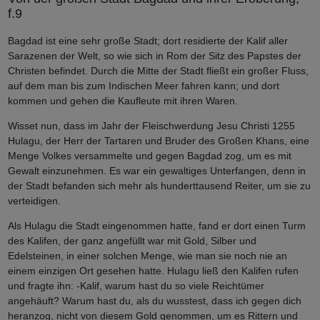
f.9
Bagdad ist eine sehr große Stadt; dort residierte der Kalif aller
Sarazenen der Welt, so wie sich in Rom der Sitz des Papstes der
Christen befindet. Durch die Mitte der Stadt fließt ein großer Fluss,
auf dem man bis zum Indischen Meer fahren kann; und dort
kommen und gehen die Kaufleute mit ihren Waren.
Wisset nun, dass im Jahr der Fleischwerdung Jesu Christi 1255
Hulagu, der Herr der Tartaren und Bruder des Großen Khans, eine
Menge Volkes versammelte und gegen Bagdad zog, um es mit
Gewalt einzunehmen. Es war ein gewaltiges Unterfangen, denn in
der Stadt befanden sich mehr als hunderttausend Reiter, um sie zu
verteidigen.
Als Hulagu die Stadt eingenommen hatte, fand er dort einen Turm
des Kalifen, der ganz angefüllt war mit Gold, Silber und
Edelsteinen, in einer solchen Menge, wie man sie noch nie an
einem einzigen Ort gesehen hatte. Hulagu ließ den Kalifen rufen
und fragte ihn: -Kalif, warum hast du so viele Reichtümer
angehäuft? Warum hast du, als du wusstest, dass ich gegen dich
heranzog, nicht von diesem Gold genommen, um es Rittern und