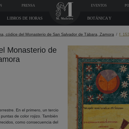
N
PRENSA
EVENTOS
PO
LIBROS DE HORAS
BOTÁNICA Y
MEDICINA
na, códice del Monasterio de San Salvador de Tábara, Zamora
f. 15
el Monasterio de
Zamora
errestre. En el primero, un tercio
 puntas de color rojizo. También
curecidos, como consecuencia del