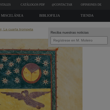
STALES
CATÁLOGOS PDF
@CONTACTAR
OPINIONES DE
CLIENTES
MISCELÁNEA
BIBLIOFILIA
TIENDA
3r, La cuarta trompeta
Reciba nuestras noticias