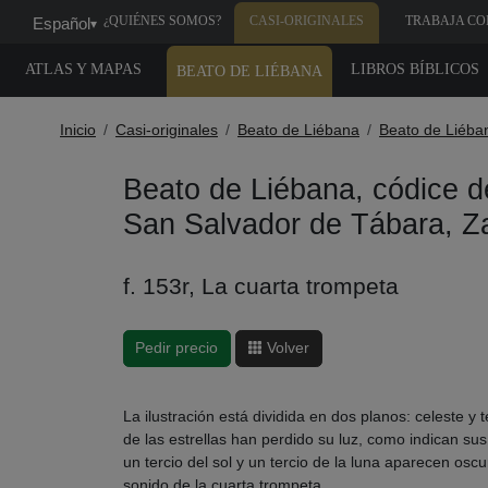
¿QUIÉNES SOMOS?
CASI-ORIGINALES
TRABAJA CO
Español
▾
NOSOTROS
ATLAS Y MAPAS
LIBROS BÍBLICOS
BEATO DE LIÉBANA
Inicio
Casi-originales
Beato de Liébana
Beato de Liéba
Beato de Liébana, códice d
San Salvador de Tábara, 
f. 153r, La cuarta trompeta
Pedir precio
Volver
La ilustración está dividida en dos planos: celeste y t
de las estrellas han perdido su luz, como indican sus
un tercio del sol y un tercio de la luna aparecen os
sonido de la cuarta trompeta.