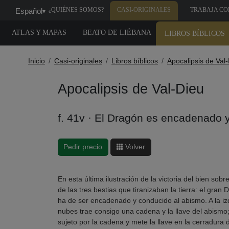
¿QUIÉNES SOMOS?
CASI-ORIGINALES
TRABAJA CO
Español
▾
NOSOTROS
ATLAS Y MAPAS
BEATO DE LIÉBANA
LIBROS BÍBLICOS
Inicio
Casi-originales
Libros bíblicos
Apocalipsis de Val
Apocalipsis de Val-Dieu
f. 41v · El Dragón es encadenado 
Pedir precio
Volver
En esta última ilustración de la victoria del bien sobre
de las tres bestias que tiranizaban la tierra: el gra
ha de ser encadenado y conducido al abismo. A la iz
nubes trae consigo una cadena y la llave del abism
sujeto por la cadena y mete la llave en la cerradura 