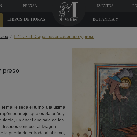
N
PRENSA
EVENTOS
PO
LIBROS DE HORAS
BOTÁNICA Y
MEDICINA
-Dieu
f. 41v · El Dragón es encadenado y preso
y preso
 el mal le llega el turno a la última
n Dragón bermejo, que es Satanás y
quierda, un ángel que sale de las
o; después conduce al Dragón
de la puerta de entrada al abismo,