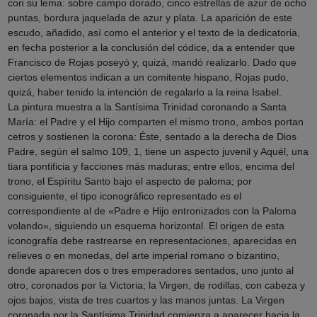
con su lema: sobre campo dorado, cinco estrellas de azur de ocho
puntas, bordura jaquelada de azur y plata. La aparición de este
escudo, añadido, así como el anterior y el texto de la dedicatoria,
en fecha posterior a la conclusión del códice, da a entender que
Francisco de Rojas poseyó y, quizá, mandó realizarlo. Dado que
ciertos elementos indican a un comitente hispano, Rojas pudo,
quizá, haber tenido la intención de regalarlo a la reina Isabel.
La pintura muestra a la Santísima Trinidad coronando a Santa
María: el Padre y el Hijo comparten el mismo trono, ambos portan
cetros y sostienen la corona: Éste, sentado a la derecha de Dios
Padre, según el salmo 109, 1, tiene un aspecto juvenil y Aquél, una
tiara pontificia y facciones más maduras; entre ellos, encima del
trono, el Espíritu Santo bajo el aspecto de paloma; por
consiguiente, el tipo iconográfico representado es el
correspondiente al de «Padre e Hijo entronizados con la Paloma
volando», siguiendo un esquema horizontal. El origen de esta
iconografía debe rastrearse en representaciones, aparecidas en
relieves o en monedas, del arte imperial romano o bizantino,
donde aparecen dos o tres emperadores sentados, uno junto al
otro, coronados por la Victoria; la Virgen, de rodillas, con cabeza y
ojos bajos, vista de tres cuartos y las manos juntas. La Virgen
coronada por la Santísima Trinidad comienza a aparecer hacia la