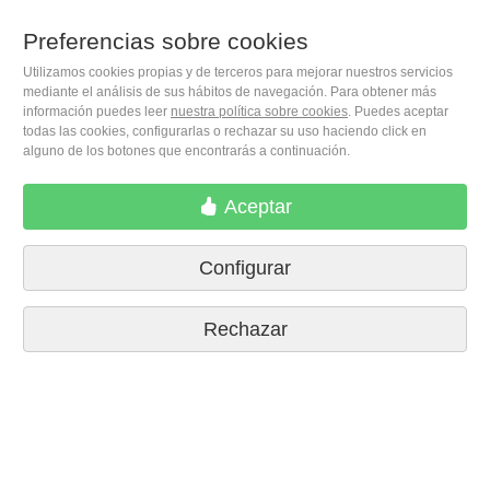
(+34) 932 402 091
Preferencias sobre cookies
Utilizamos cookies propias y de terceros para mejorar nuestros servicios
M. Moleiro Editor, S.A.
mediante el análisis de sus hábitos de navegación. Para obtener más
información puedes leer
nuestra política sobre cookies
. Puedes aceptar
Travesera de Gracia, 17
todas las cookies, configurarlas o rechazar su uso haciendo click en
E08021 Barcelona (Spain)
alguno de los botones que encontrarás a continuación.
Aceptar
Configurar
Rechazar
Condiciones de compra
Preferencias sobre cookies
Políticas de privacidad
Contactar
Prensa
Aviso legal
© 2026 M. Moleiro Editor, S.A.