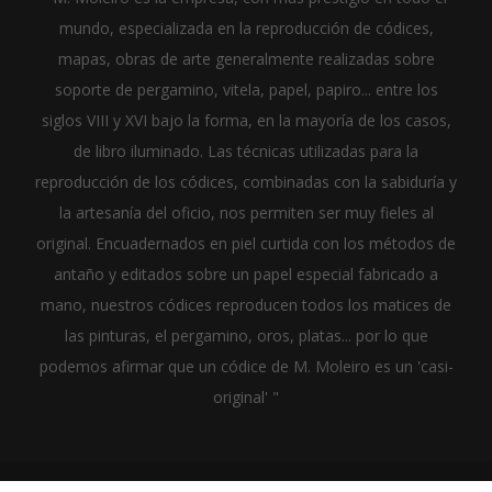
mundo, especializada en la reproducción de códices,
mapas, obras de arte generalmente realizadas sobre
soporte de pergamino, vitela, papel, papiro... entre los
siglos VIII y XVI bajo la forma, en la mayoría de los casos,
de libro iluminado. Las técnicas utilizadas para la
reproducción de los códices, combinadas con la sabiduría y
la artesanía del oficio, nos permiten ser muy fieles al
original. Encuadernados en piel curtida con los métodos de
antaño y editados sobre un papel especial fabricado a
mano, nuestros códices reproducen todos los matices de
las pinturas, el pergamino, oros, platas... por lo que
podemos afirmar que un códice de M. Moleiro es un 'casi-
original' "