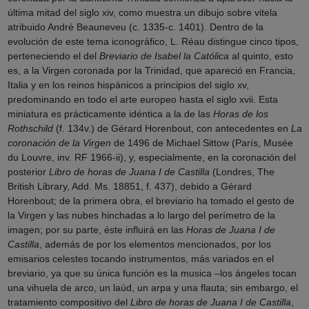
última mitad del siglo
xiv
, como muestra un dibujo sobre vitela
atribuido André Beauneveu (c. 1335-c. 1401). Dentro de la
evolución de este tema iconográfico, L. Réau distingue cinco tipos,
perteneciendo el del
Breviario de Isabel la Católica
al quinto, esto
es, a la Virgen coronada por la Trinidad, que apareció en Francia,
Italia y en los reinos hispánicos a principios del siglo
xv
,
predominando en todo el arte europeo hasta el siglo
xvii
. Esta
miniatura es prácticamente idéntica a la de las
Horas de los
Rothschild
(f. 134v.) de Gérard Horenbout, con antecedentes en
La
coronación de la Virgen
de 1496 de Michael Sittow (París, Musée
du Louvre, inv. RF 1966-
ii
), y, especialmente, en la coronación del
posterior
Libro de horas de Juana I de Castilla
(Londres, The
British Library, Add. Ms. 18851, f. 437), debido a Gérard
Horenbout; de la primera obra, el breviario ha tomado el gesto de
la Virgen y las nubes hinchadas a lo largo del perímetro de la
imagen; por su parte, éste influirá en las
Horas de Juana I de
Castilla
, además de por los elementos mencionados, por los
emisarios celestes tocando instrumentos, más variados en el
breviario, ya que su única función es la musica –los ángeles tocan
una vihuela de arco, un laúd, un arpa y una flauta; sin embargo, el
tratamiento compositivo del
Libro de horas de Juana I de Castilla
,