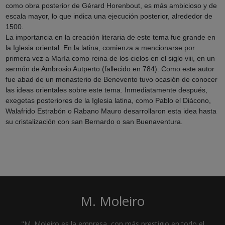
como obra posterior de Gérard Horenbout,
es más ambicioso y de
escala mayor, lo que indica una ejecución posterior, alrededor de
1500.
La importancia en la creación literaria de este tema fue grande en
la Iglesia oriental. En la latina, comienza a mencionarse por
primera vez a María como reina de los cielos en el siglo
viii
, en un
sermón de Ambrosio Autperto (fallecido en 784). Como este autor
fue abad de un monasterio de Benevento tuvo ocasión de conocer
las ideas orientales sobre este tema. Inmediatamente después,
exegetas posteriores de la Iglesia latina, como Pablo el Diácono,
Walafrido Estrabón o Rabano Mauro desarrollaron esta idea hasta
su cristalización con san Bernardo o san Buenaventura.
M. Moleiro
"M. Moleiro es la empresa, con más prestigio en todo el