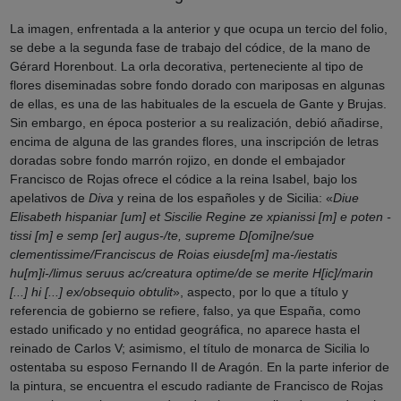
La imagen, enfrentada a la anterior y que ocupa un tercio del folio,
se debe a la segunda fase de trabajo del códice, de la mano de
Gérard Horenbout. La orla decorativa, perteneciente al tipo de
flores diseminadas sobre fondo dorado con mariposas en algunas
de ellas, es una de las habituales de la escuela de Gante y Brujas.
Sin embargo, en época posterior a su realización, debió añadirse,
encima de alguna de las grandes flores, una inscripción de letras
doradas sobre fondo marrón rojizo, en donde el embajador
Francisco de Rojas ofrece el códice a la reina Isabel, bajo los
apelativos de
Diva
y reina de los españoles y de Sicilia: «
Diue
Elisabeth hispaniar [um] et Siscilie Regine ze xpianissi [m] e poten -
tissi [m] e semp [er] augus-/te, supreme D[omi]
ne
/
sue
clementissime
/
Franciscus de Roias eiusde
[
m
]
ma
-/
iestatis
hu
[
m
]
i
-/
limus seruus ac
/
creatura optime
/
de se merite H
[
ic
]/
marin
[...]
hi
[...]
ex
/
obsequio obtulit
», aspecto, por lo que a título y
referencia de gobierno se refiere, falso, ya que España, como
estado unificado y no entidad geográfica, no aparece hasta el
reinado de Carlos V; asimismo, el título de monarca de Sicilia lo
ostentaba su esposo Fernando II de Aragón. En la parte inferior de
la pintura, se encuentra el escudo radiante de Francisco de Rojas