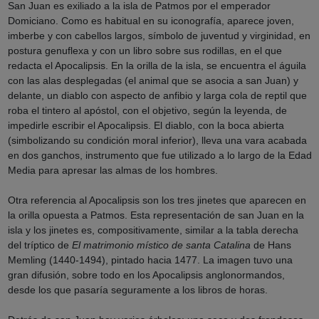
San Juan es exiliado a la isla de Patmos por el emperador
Domiciano. Como es habitual en su iconografía, aparece joven,
imberbe y con cabellos largos, símbolo de juventud y virginidad, en
postura genuflexa y con un libro sobre sus rodillas, en el que
redacta el Apocalipsis. En la orilla de la isla, se encuentra el águila
con las alas desplegadas (el animal que se asocia a san Juan) y
delante, un diablo con aspecto de anfibio y larga cola de reptil que
roba el tintero al apóstol, con el objetivo, según la leyenda, de
impedirle escribir el Apocalipsis. El diablo, con la boca abierta
(simbolizando su condición moral inferior), lleva una vara acabada
en dos ganchos, instrumento que fue utilizado a lo largo de la Edad
Media para apresar las almas de los hombres.
Otra referencia al Apocalipsis son los tres jinetes que aparecen en
la orilla opuesta a Patmos. Esta representación de san Juan en la
isla y los jinetes es, compositivamente, similar a la tabla derecha
del tríptico de
El matrimonio místico de santa Catalina
de Hans
Memling (1440-1494), pintado hacia 1477. La imagen tuvo una
gran difusión, sobre todo en los Apocalipsis anglonormandos,
desde los que pasaría seguramente a los libros de horas.