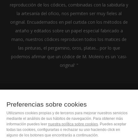
reproducción de los códices, combinadas con la sabiduría y
la artesanía del oficio, nos permiten ser muy fieles al
original. Encuadernados en piel curtida con los métodos de
antaño y editados sobre un papel especial fabricado a
mano, nuestros códices reproducen todos los matices de
las pinturas, el pergamino, oros, platas... por lo que
podemos afirmar que un códice de M. Moleiro es un 'casi-
original' "
(+34) 932 402 091
Preferencias sobre cookies
Utilizamos cookies propias y de terceros para mejorar nuestros servicios
M. Moleiro Editor, S.A.
mediante el análisis de sus hábitos de navegación. Para obtener más
Travesera de Gracia, 17
información puedes leer
nuestra política sobre cookies
. Puedes aceptar
todas las cookies, configurarlas o rechazar su uso haciendo click en
E08021 Barcelona (Spain)
alguno de los botones que encontrarás a continuación.