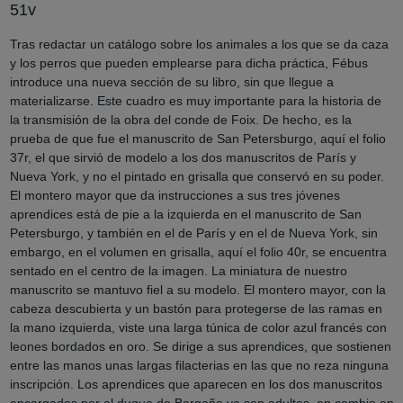
51v
Tras redactar un catálogo sobre los animales a los que se da caza
y los perros que pueden emplearse para dicha práctica, Fébus
introduce una nueva sección de su libro, sin que llegue a
materializarse. Este cuadro es muy importante para la historia de
la transmisión de la obra del conde de Foix. De hecho, es la
prueba de que fue el manuscrito de San Petersburgo, aquí el folio
37r, el que sirvió de modelo a los dos manuscritos de París y
Nueva York, y no el pintado en grisalla que conservó en su poder.
El montero mayor que da instrucciones a sus tres jóvenes
aprendices está de pie a la izquierda en el manuscrito de San
Petersburgo, y también en el de París y en el de Nueva York, sin
embargo, en el volumen en grisalla, aquí el folio 40r, se encuentra
sentado en el centro de la imagen. La miniatura de nuestro
manuscrito se mantuvo fiel a su modelo. El montero mayor, con la
cabeza descubierta y un bastón para protegerse de las ramas en
la mano izquierda, viste una larga túnica de color azul francés con
leones bordados en oro. Se dirige a sus aprendices, que sostienen
entre las manos unas largas filacterias en las que no reza ninguna
inscripción. Los aprendices que aparecen en los dos manuscritos
encargados por el duque de Borgoña ya son adultos, en cambio en