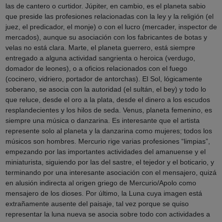
las de cantero o curtidor. Júpiter, en cambio, es el planeta sabio
que preside las profesiones relacionadas con la ley y la religión (el
juez, el predicador, el monje) o con el lucro (mercader, inspector de
mercados), aunque su asociación con los fabricantes de botas y
velas no está clara. Marte, el planeta guerrero, está siempre
entregado a alguna actividad sangrienta o heroica (verdugo,
domador de leones), o a oficios relacionados con el fuego
(cocinero, vidriero, portador de antorchas). El Sol, lógicamente
soberano, se asocia con la autoridad (el sultán, el bey) y todo lo
que reluce, desde el oro a la plata, desde el dinero a los escudos
resplandecientes y los hilos de seda. Venus, planeta femenino, es
siempre una música o danzarina. Es interesante que el artista
represente solo al planeta y la danzarina como mujeres; todos los
músicos son hombres. Mercurio rige varias profesiones “limpias”,
empezando por las importantes actividades del amanuense y el
miniaturista, siguiendo por las del sastre, el tejedor y el boticario, y
terminando por una interesante asociación con el mensajero, quizá
en alusión indirecta al origen griego de Mercurio/Apolo como
mensajero de los dioses. Por último, la Luna cuya imagen está
extrañamente ausente del paisaje, tal vez porque se quiso
representar la luna nueva se asocia sobre todo con actividades a