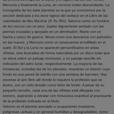
Mercurio y finalmente la Luna, en correcto orden descendente. La
iconografía de los siete planetas es la que ya conocemos por la
sección dedicada a los doce signos del zodiaco en el
Libro de las
natividades
de Abu Ma‘shar (ff. 8v-30v): Saturno como un hombre
de tez oscura con un pico; Júpiter dignamente sentado con las
piernas cruzadas y apoyado en un almohadón; Marte con un
hacha y casco de guerra; Venus como una danzarina con pañuelos
en las manos, y Mercurio como un amanuense arrodillado en el
suelo. El Sol y la Luna no aparecen personificados en estas
viñetas, sino ilustrados de forma naturalista por un disco solar que
se eleva sobre un paisaje montuoso, y un paisaje sencillo sin
indicación del astro lunar, respectivamente. La mayoría de las
miniaturas, incluidas las de los planetas, muestran un interior cuyo
fondo es una pared de ladrillo con una ventana de barrotes. Hay
escenas al aire libre allí donde lo requiere la profesión que se
ilustra, con un cielo dorado como telón de fondo. A pesar de su
pequeño tamaño, cada una de las viñetas está dibujada con
esmero, aspirando a retratar con minuciosa exactitud al practicante
de la profesión indicada en el título.
Saturno es el planeta asociado a ocupaciones insalubres,
peligrosas, arduas y en general humildes y desagradables, como