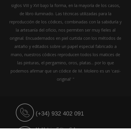
siglos VIII y XVI bajo la forma, en la mayoría de los casos,
de libro iluminado. Las técnicas utilizadas para la
reproducción de los códices, combinadas con la sabiduría y
la artesanía del oficio, nos permiten ser muy fieles al
original. Encuadernados en piel curtida con los métodos de
antaño y editados sobre un papel especial fabricado a
mano, nuestros códices reproducen todos los matices de
las pinturas, el pergamino, oros, platas... por lo que
podemos afirmar que un códice de M. Moleiro es un 'casi-
original' "
(+34) 932 402 091
M. Moleiro Editor, S.A.