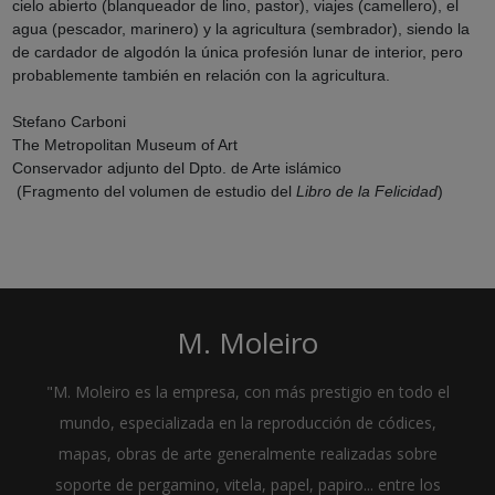
cielo abierto (blanqueador de lino, pastor), viajes (camellero), el
agua (pescador, marinero) y la agricultura (sembrador), siendo la
de cardador de algodón la única profesión lunar de interior, pero
probablemente también en relación con la agricultura.
Stefano Carboni
The Metropolitan Museum of Art
Conservador adjunto del Dpto. de Arte islámico
(Fragmento del volumen de estudio del
Libro de la Felicidad
)
M. Moleiro
"M. Moleiro es la empresa, con más prestigio en todo el
mundo, especializada en la reproducción de códices,
mapas, obras de arte generalmente realizadas sobre
soporte de pergamino, vitela, papel, papiro... entre los