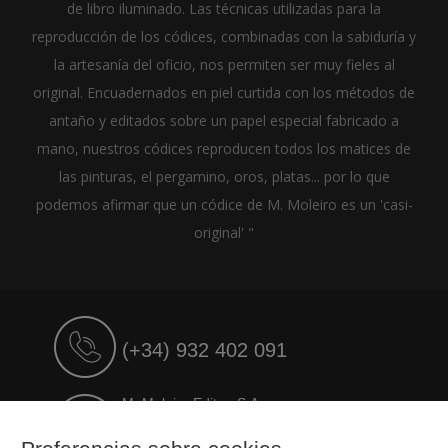
de libro iluminado. Las técnicas utilizadas para la
reproducción de los códices, combinadas con la sabiduría y
la artesanía del oficio, nos permiten ser muy fieles al
original. Encuadernados en piel curtida con los métodos de
antaño y editados sobre un papel especial fabricado a
mano, nuestros códices reproducen todos los matices de
las pinturas, el pergamino, oros, platas... por lo que
podemos afirmar que un códice de M. Moleiro es un 'casi-
original' "
(+34) 932 402 091
M. Moleiro Editor, S.A.
Travesera de Gracia, 17
E08021 Barcelona (Spain)