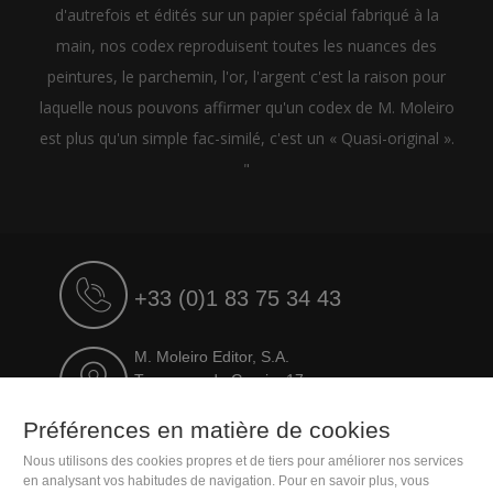
d'autrefois et édités sur un papier spécial fabriqué à la
main, nos codex reproduisent toutes les nuances des
peintures, le parchemin, l'or, l'argent c'est la raison pour
laquelle nous pouvons affirmer qu'un codex de M. Moleiro
est plus qu'un simple fac-similé, c'est un « Quasi-original ».
"
+33 (0)1 83 75 34 43
M. Moleiro Editor, S.A.
Travesera de Gracia, 17
E08021 Barcelona (Spain)
Préférences en matière de cookies
Nous utilisons des cookies propres et de tiers pour améliorer nos services
en analysant vos habitudes de navigation. Pour en savoir plus, vous