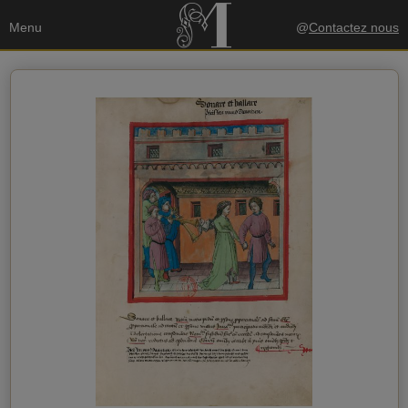
Menu
@
Contactez nous
Vos données
Envoyer une copie à mon email
politique de confidentialité
J'accepte la
Données du destinataire