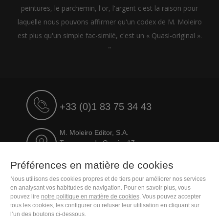
peintures, le parchemin, l'or, l'argent c'est la raison pour
laquelle nous pouvons affirmer qu'un codex de M. Moleiro
est plus qu'un simple fac-similé, c'est un « Quasi-original ».
"
+33 (0)1 83 75 34 43
M. Moleiro Editor, S.A.
Travesera de Gracia, 17
E08021 Barcelona (Spain)
Préférences en matière de cookies
Nous utilisons des cookies propres et de tiers pour améliorer nos services
en analysant vos habitudes de navigation. Pour en savoir plus, vous
pouvez lire
notre politique en matière de cookies
. Vous pouvez accepter
tous les cookies, les configurer ou refuser leur utilisation en cliquant sur
l’un des boutons ci-dessous.