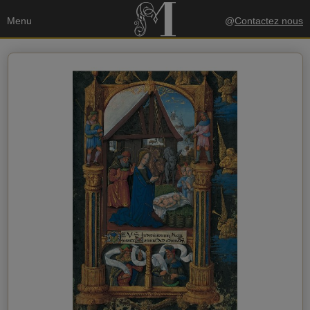
Menu
@
Contactez nous
Vos données
Envoyer une copie à mon email
politique de confidentialité
J'accepte la
Données du destinataire