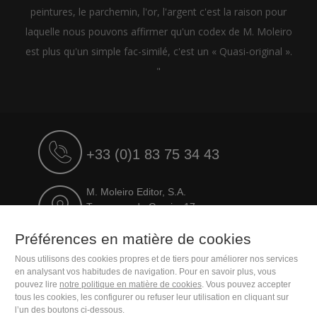
peintures, le parchemin, l'or, l'argent c'est la raison pour
laquelle nous pouvons affirmer qu'un codex de M. Moleiro
est plus qu'un simple fac-similé, c'est un « Quasi-original ».
"
+33 (0)1 83 75 34 43
M. Moleiro Editor, S.A.
Travesera de Gracia, 17
E08021 Barcelona (Spain)
Préférences en matière de cookies
Nous utilisons des cookies propres et de tiers pour améliorer nos services
en analysant vos habitudes de navigation. Pour en savoir plus, vous
pouvez lire
notre politique en matière de cookies
. Vous pouvez accepter
tous les cookies, les configurer ou refuser leur utilisation en cliquant sur
l’un des boutons ci-dessous.