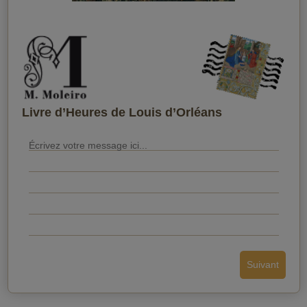
Quand souhaitez-vous qu'il le reçoive ?
Livre d’Heures de Louis d’Orléans
Suivant
Envoyer la carte postale
Retour