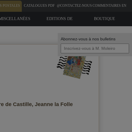
S POSTALES
CATALOGUES PDF
@CONTACTEZ-NOUS
COMMENTAIRES EN
LIGNE
MISCELLANÉES
EDITIONS DE
BOUTIQUE
BIBLIOPHILIE
Abonnez-vous à nos bulletins
Vos données
e de Castille, Jeanne la Folle
Envoyer une copie à mon email
olitique de confidentialité
J'accepte la