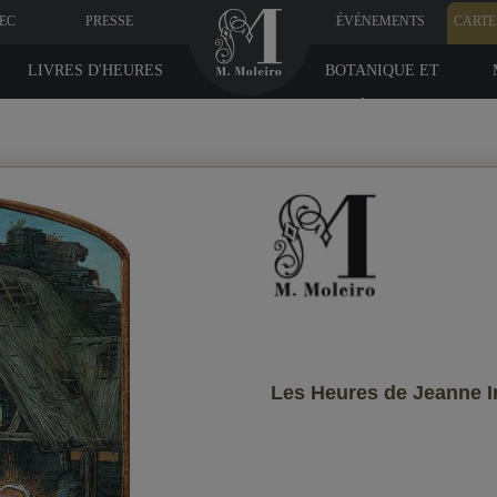
VEC
PRESSE
ÉVÉNEMENTS
CARTE
LIVRES D'HEURES
BOTANIQUE ET
MÉDICINE
onnées du destinataire
-vous qu'il le reçoive ?
Les Heures de Jeanne Ir
p