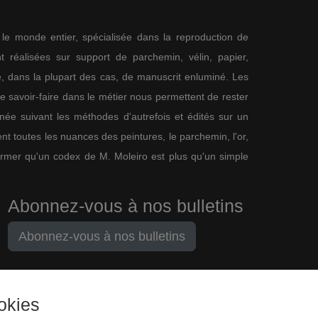
s le monde entier, spécialisée dans la reproduction de
 réalisées sur support de parchemin, vélin, papier,
me, dans la plupart des cas, de manuscrit enluminé. Les
re savoir-faire dans le métier nous permettent de rester
nnée suivant les méthodes d'autrefois et édités sur un
nt toutes les nuances des peintures, le parchemin, l'or,
firmer qu'un codex de M. Moleiro est plus qu'un simple
Abonnez-vous à nos bulletins
Abonnez-vous à nos bulletins
okies
M. Moleiro Editor, S.A.