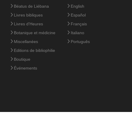
Béatus de Liébana
English
Livres bibliques
Español
Livres d'Heures
Français
Botanique et médicine
Italiano
Miscellanées
Português
Editions de bibliophilie
Boutique
Événements