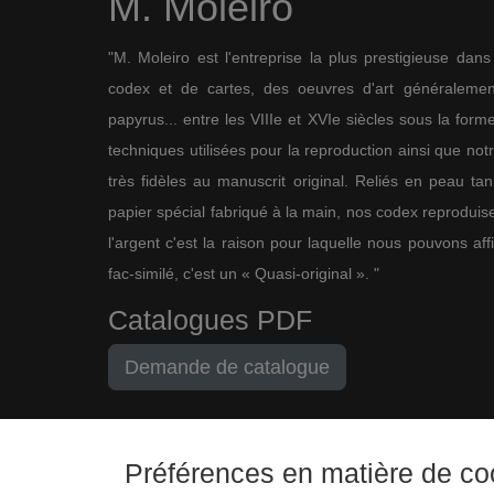
M. Moleiro
"M. Moleiro est l'entreprise la plus prestigieuse dan
codex et de cartes, des oeuvres d'art généralement
papyrus... entre les VIIIe et XVIe siècles sous la for
techniques utilisées pour la reproduction ainsi que not
très fidèles au manuscrit original. Reliés en peau ta
papier spécial fabriqué à la main, nos codex reproduise
l'argent c'est la raison pour laquelle nous pouvons af
fac-similé, c'est un « Quasi-original ». "
Catalogues PDF
Demande de catalogue
Préférences en matière de co