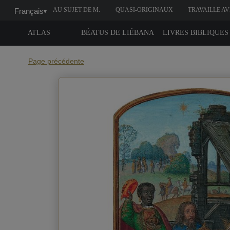
AU SUJET DE M.
QUASI-ORIGINAUX
TRAVAILLE A
Français
▾
MOLEIRO
NOUS
ATLAS
BÉATUS DE LIÉBANA
LIVRES BIBLIQUES
Page précédente
D
Quand souhaitez