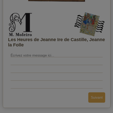
Quand souhaitez-vous qu'il le reçoive ?
Les Heures de Jeanne Ire de Castille, Jeanne
la Folle
Envoyer la carte postale
Suivant
Retour