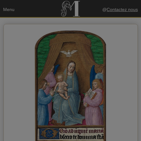
Menu
@
Contactez nous
Vos données
Envoyer une copie à mon email
politique de confidentialité
J'accepte la
Données du destinataire