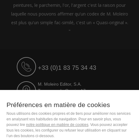
peintures, le parchemin, l'or, l'argent c'est la raison pour
laquelle nous pouvons affirmer qu'un codex de M. Moleiro
est plus qu'un simple fac-similé, c'est un « Quasi-original ».
"
+33 (0)1 83 75 34 43
M. Moleiro Editor, S.A.
Travesera de Gracia, 17
E08021 Barcelona (Spain)
Préférences en matière de cookies
Nous utilisons des cookies propres et de tiers pour améliorer nos services
en analysant vos habitudes de navigation. Pour en savoir plus, vous
pouvez lire
notre politique en matière de cookies
. Vous pouvez accepter
tous les cookies, les configurer ou refuser leur utilisation en cliquant sur
l’un des boutons ci-dessous.