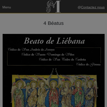
Menu
@
Contactez nous
4 Béatus