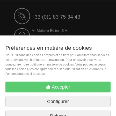
+33 (0)1 83 75 34 43
M. Moleiro Editor, S.A.
Travesera de Gracia, 17
E08021 Barcelona (Spain)
Préférences en matière de cookies
Nous utilisons des cookies propres et de tiers pour améliorer nos services
en analysant vos habitudes de navigation. Pour en savoir plus, vous
pouvez lire
notre politique en matière de cookies
. Vous pouvez accepter
tous les cookies, les configurer ou refuser leur utilisation en cliquant sur
l’un des boutons ci-dessous.
Accepter
Conditions de livraison
Préférences en matière de
Configurer
cookies
Politique de confidentialité
Contactez nous
Presse
Mentions légales