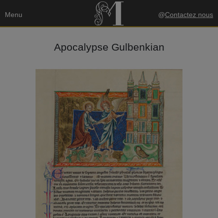
Menu
@
Contactez nous
Apocalypse Gulbenkian