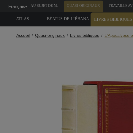
AU SUJET DE M.
QUASI-ORIGINAUX
TRAVAILLE A
Français
▾
MOLEIRO
NOUS
ATLAS
BÉATUS DE LIÉBANA
LIVRES BIBLIQUES
Accueil
Quasi-originaux
Livres bibliques
L'Apocalypse e