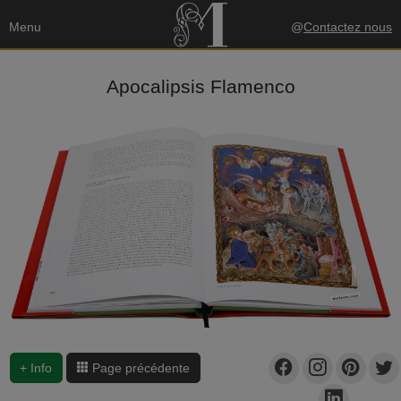
Menu
@
Contactez nous
Apocalipsis Flamenco
+ Info
Page précédente