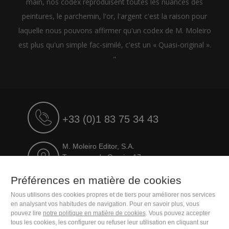
main, nos codex reproduisent toutes les nuances des
peintures, le parchemin, l'or, l'argent c'est la raison pour
laquelle nous pouvons affirmer qu'un codex de M. Moleiro
est plus qu'un simple fac-similé, c'est un « Quasi-original ».
"
+33 (0)1 83 75 34 43
M. Moleiro Editor, S.A.
Travesera de Gracia, 17
E08021 Barcelona (Spain)
Préférences en matière de cookies
Nous utilisons des cookies propres et de tiers pour améliorer nos services
en analysant vos habitudes de navigation. Pour en savoir plus, vous
pouvez lire
notre politique en matière de cookies
. Vous pouvez accepter
tous les cookies, les configurer ou refuser leur utilisation en cliquant sur