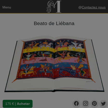
Menu
@
Contactez nous
Beato de Liébana
175 € |
Acheter