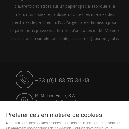
d'autrefois et édités sur un papier spécial fabriqué à la
main, nos codex reproduisent toutes les nuances des
peintures, le parchemin, l'or, l'argent c'est la raison pour
laquelle nous pouvons affirmer qu'un codex de M. Moleiro
est plus qu'un simple fac-similé, c'est un « Quasi-original ».
"
+33 (0)1 83 75 34 43
M. Moleiro Editor, S.A.
Travesera de Gracia, 17
E08021 Barcelona (Spain)
Préférences en matière de cookies
Nous utilisons des cookies propres et de tiers pour améliorer nos services
en analysant vos habitudes de navigation. Pour en savoir plus, vous