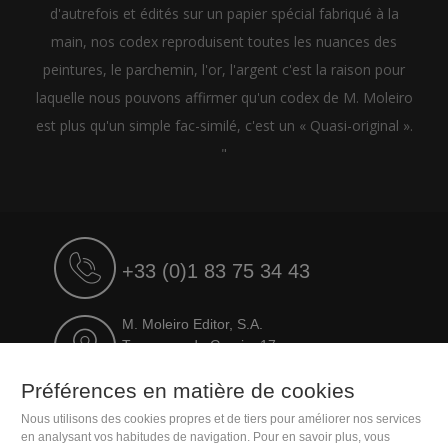
d'autrefois et édités sur un papier spécial fabriqué à la
main, nos codex reproduisent toutes les nuances des
peintures, le parchemin, l'or, l'argent c'est la raison pour
laquelle nous pouvons affirmer qu'un codex de M. Moleiro
est plus qu'un simple fac-similé, c'est un « Quasi-original ».
"
+33 (0)1 83 75 34 43
M. Moleiro Editor, S.A.
Travesera de Gracia, 17
E08021 Barcelona (Spain)
Préférences en matière de cookies
Nous utilisons des cookies propres et de tiers pour améliorer nos services
en analysant vos habitudes de navigation. Pour en savoir plus, vous