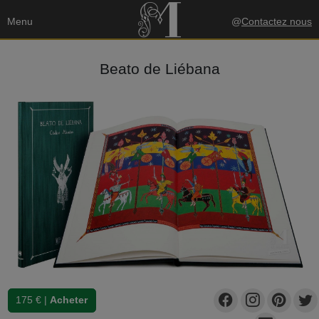
Menu
@
Contactez nous
Beato de Liébana
175 € |
Acheter