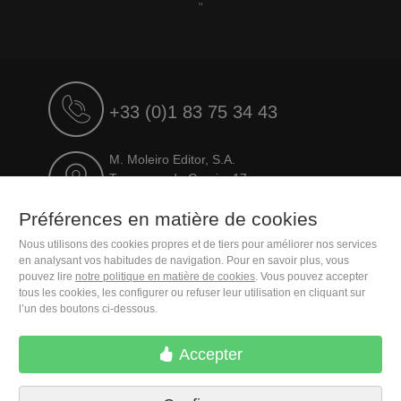
"
+33 (0)1 83 75 34 43
M. Moleiro Editor, S.A.
Travesera de Gracia, 17
E08021 Barcelona (Spain)
Préférences en matière de cookies
Nous utilisons des cookies propres et de tiers pour améliorer nos services
en analysant vos habitudes de navigation. Pour en savoir plus, vous
pouvez lire
notre politique en matière de cookies
. Vous pouvez accepter
tous les cookies, les configurer ou refuser leur utilisation en cliquant sur
l’un des boutons ci-dessous.
Accepter
Conditions de livraison
Préférences en matière de