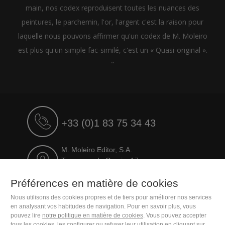
main, nos codex reproduisent toutes les nuances des
peintures, le parchemin, l'or, l'argent c'est la raison pour
laquelle nous pouvons affirmer qu'un codex de M. Moleiro
est plus qu'un simple fac-similé, c'est un « Quasi-original ».
"
+33 (0)1 83 75 34 43
M. Moleiro Editor, S.A.
Travesera de Gracia, 17
E08021 Barcelona (Spain)
Préférences en matière de cookies
Nous utilisons des cookies propres et de tiers pour améliorer nos services
en analysant vos habitudes de navigation. Pour en savoir plus, vous
pouvez lire
notre politique en matière de cookies
. Vous pouvez accepter
tous les cookies, les configurer ou refuser leur utilisation en cliquant sur