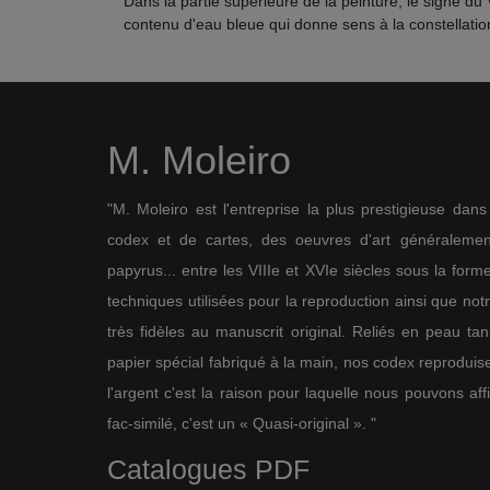
Dans la partie supérieure de la peinture, le signe d
contenu d'eau bleue qui donne sens à la constellatio
M. Moleiro
"M. Moleiro est l'entreprise la plus prestigieuse dan
codex et de cartes, des oeuvres d'art généralement
papyrus... entre les VIIIe et XVIe siècles sous la for
techniques utilisées pour la reproduction ainsi que not
très fidèles au manuscrit original. Reliés en peau ta
papier spécial fabriqué à la main, nos codex reproduise
l'argent c'est la raison pour laquelle nous pouvons af
fac-similé, c'est un « Quasi-original ». "
Catalogues PDF