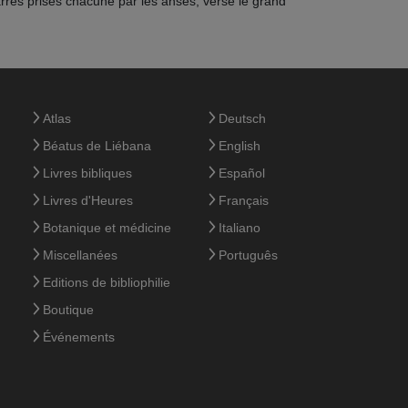
arres prises chacune par les anses, verse le grand
Atlas
Deutsch
Béatus de Liébana
English
Livres bibliques
Español
Livres d'Heures
Français
Botanique et médicine
Italiano
Miscellanées
Português
Editions de bibliophilie
Boutique
Événements