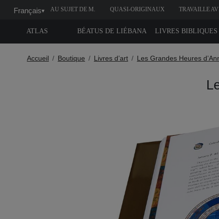
AU SUJET DE M.
QUASI-ORIGINAUX
TRAVAILLE A
Français
▾
MOLEIRO
NOUS
ATLAS
BÉATUS DE LIÉBANA
LIVRES BIBLIQUES
Accueil
Boutique
Livres d’art
Les Grandes Heures d’An
L