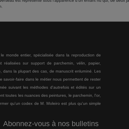
u Verseau est représenté sous l'apparence d'un enfant nu qui, de deux j
n.
s le monde entier, spécialisée dans la reproduction de
 réalisées sur support de parchemin, vélin, papier,
me, dans la plupart des cas, de manuscrit enluminé. Les
re savoir-faire dans le métier nous permettent de rester
nnée suivant les méthodes d'autrefois et édités sur un
nt toutes les nuances des peintures, le parchemin, l'or,
firmer qu'un codex de M. Moleiro est plus qu'un simple
Abonnez-vous à nos bulletins