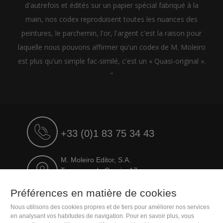
d'autrefois et édités sur un papier spécial fabriqué à la
main, nos codex reproduisent toutes les nuances des
peintures, le parchemin, l'or, l'argent c'est la raison pour
laquelle nous pouvons affirmer qu'un codex de M. Moleiro
est plus qu'un simple fac-similé, c'est un « Quasi-original ».
"
+33 (0)1 83 75 34 43
M. Moleiro Editor, S.A.
Travesera de Gracia, 17
E08021 Barcelona (Spain)
Préférences en matière de cookies
Nous utilisons des cookies propres et de tiers pour améliorer nos services
en analysant vos habitudes de navigation. Pour en savoir plus, vous