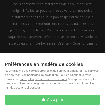
nous permettent de rester très fidèles au manuscrit
original. Reliés en peau tannée suivant les méthodes
d'autrefois et édités sur un papier spécial fabriqué à la
main, nos codex reproduisent toutes les nuances des
peintures, le parchemin, l'or, l'argent c'est la raison pour
laquelle nous pouvons affirmer qu'un codex de M. Moleiro
est plus qu'un simple fac-similé, c'est un « Quasi-original ».
"
Préférences en matière de cookies
Nous utilisons des cookies propres et de tiers pour améliorer nos services
en analysant vos habitudes de navigation. Pour en savoir plus, vous
+33 (0)1 83 75 34 43
pouvez lire
notre politique en matière de cookies
. Vous pouvez accepter
tous les cookies, les configurer ou refuser leur utilisation en cliquant sur
l’un des boutons ci-dessous.
M. Moleiro Editor, S.A.
Travesera de Gracia, 17
Accepter
E08021 Barcelona (Spain)