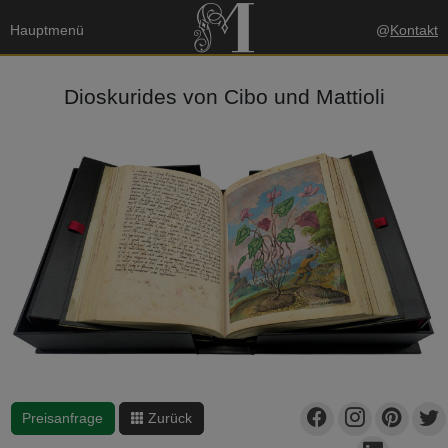
Hauptmenü
@
Kontakt
Dioskurides von Cibo und Mattioli
Preisanfrage
Zurück