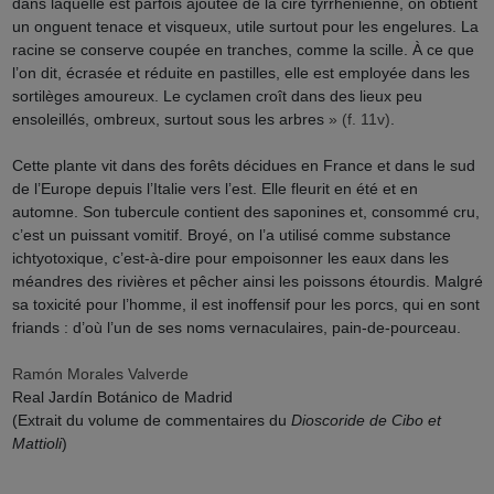
dans laquelle est parfois ajoutée de la cire tyrrhénienne, on obtient
un onguent tenace et visqueux, utile surtout pour les engelures. La
racine se conserve coupée en tranches, comme la scille. À ce que
l’on dit, écrasée et réduite en pastilles, elle est employée dans les
sortilèges amoureux. Le cyclamen croît dans des lieux peu
ensoleillés, ombreux, surtout sous les arbres
» (f. 11v)
.
Cette plante vit dans des forêts décidues en France et dans le sud
de l’Europe depuis l’Italie vers l’est. Elle fleurit en été et en
automne. Son tubercule contient des saponines et, consommé cru,
c’est un puissant vomitif. Broyé, on l’a utilisé comme substance
ichtyotoxique, c’est-à-dire pour empoisonner les eaux dans les
méandres des rivières et pêcher ainsi les poissons étourdis. Malgré
sa toxicité pour l’homme, il est inoffensif pour les porcs, qui en sont
friands : d’où l’un de ses noms vernaculaires, pain-de-pourceau.
Ramón Morales Valverde
Real Jardín Botánico de Madrid
(Extrait du volume de commentaires du
Dioscoride de Cibo et
Mattioli
)