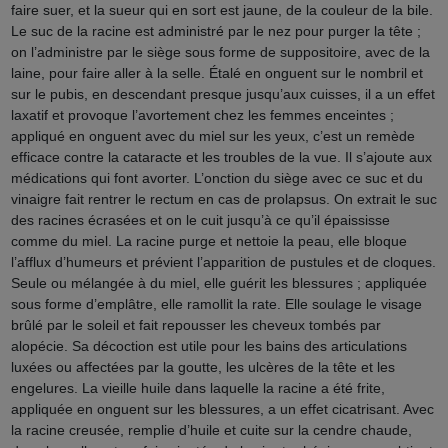
faire suer, et la sueur qui en sort est jaune, de la couleur de la bile.
Le suc de la racine est administré par le nez pour purger la tête ;
on l’administre par le siège sous forme de suppositoire, avec de la
laine, pour faire aller à la selle. Étalé en onguent sur le nombril et
sur le pubis, en descendant presque jusqu’aux cuisses, il a un effet
laxatif et provoque l’avortement chez les femmes enceintes ;
appliqué en onguent avec du miel sur les yeux, c’est un remède
efficace contre la cataracte et les troubles de la vue. Il s’ajoute aux
médications qui font avorter. L’onction du siège avec ce suc et du
vinaigre fait rentrer le rectum en cas de prolapsus. On extrait le suc
des racines écrasées et on le cuit jusqu’à ce qu’il épaississe
comme du miel. La racine purge et nettoie la peau, elle bloque
l’afflux d’humeurs et prévient l’apparition de pustules et de cloques.
Seule ou mélangée à du miel, elle guérit les blessures ; appliquée
sous forme d’emplâtre, elle ramollit la rate. Elle soulage le visage
brûlé par le soleil et fait repousser les cheveux tombés par
alopécie. Sa décoction est utile pour les bains des articulations
luxées ou affectées par la goutte, les ulcères de la tête et les
engelures. La vieille huile dans laquelle la racine a été frite,
appliquée en onguent sur les blessures, a un effet cicatrisant. Avec
la racine creusée, remplie d’huile et cuite sur la cendre chaude,