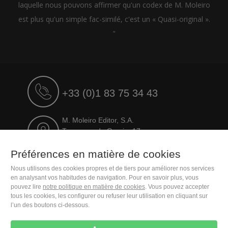
laquelle nous pouvons affirmer qu'un codex de M. Moleiro
est plus qu'un simple fac-similé, c'est un « Quasi-original ».
"
+33 (0)1 83 75 34 43
M. Moleiro Editor, S.A.
Travesera de Gracia, 17
E08021 Barcelona (Spain)
Préférences en matière de cookies
Nous utilisons des cookies propres et de tiers pour améliorer nos services
en analysant vos habitudes de navigation. Pour en savoir plus, vous
pouvez lire
notre politique en matière de cookies
. Vous pouvez accepter
tous les cookies, les configurer ou refuser leur utilisation en cliquant sur
l’un des boutons ci-dessous.