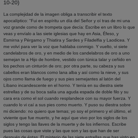
10-20)
La complejidad de la imagen obliga a transcribir el texto
apocalíptico: “Fui en espíritu un día del Señor y oí tras de mi una
voz grande como de trompeta que decía: Escribe en un libro lo que
veas y envíalo a las siete iglesias que hay en Asia, Éfeso, y
Esmirna y Pérgamo y Thiatira y Sardes y Filadelfia y Laodicea. Y
me volví para ver la voz que hablaba conmigo. Y vuelto, vi siete
candelabros de oro, y en medio de los candelabros de oro a uno
semejan te a Hijo de hombre, vestido con túnica talar y ceñido en
los pechos un cinturón de oro; por otra parte, su cabeza y sus
cabellos eran blancos como lana alba y así como la nieve, y sus
ojos como llama de fuego y sus pies semejantes al latón del
Líbano incandescente en el horno. Y tenía en su diestra siete
estrellas y de su boca salía una aguda espada de doble filo y su
cara era como el sol cuando resplandece con su mayor fuerza. Y
cuando lo vi caí a sus pies como muerto. Y puso su diestra sobre
mi diciendo: no quiero que temas; yo soy el primero y el último, el
viviente que fue muerto, y he aquí que vivo por los siglos de los
siglos y tengo las llaves de la muerte y de los infiernos. Escribe
pues las cosas que viste y las que son y las que han de ser
después de éstas. El misterio de las siete estrellas que has visto en