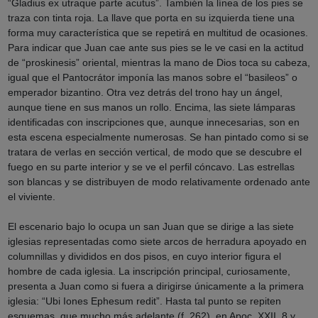
“Gladius ex utraque parte acutus”. También la línea de los pies se
traza con tinta roja. La llave que porta en su izquierda tiene una
forma muy característica que se repetirá en multitud de ocasiones.
Para indicar que Juan cae ante sus pies se le ve casi en la actitud
de “proskinesis” oriental, mientras la mano de Dios toca su cabeza,
igual que el Pantocrátor imponía las manos sobre el “basileos” o
emperador bizantino. Otra vez detrás del trono hay un ángel,
aunque tiene en sus manos un rollo. Encima, las siete lámparas
identificadas con inscripciones que, aunque innecesarias, son en
esta escena especialmente numerosas. Se han pintado como si se
tratara de verlas en sección vertical, de modo que se descubre el
fuego en su parte interior y se ve el perfil cóncavo. Las estrellas
son blancas y se distribuyen de modo relativamente ordenado ante
el viviente.
El escenario bajo lo ocupa un san Juan que se dirige a las siete
iglesias representadas como siete arcos de herradura apoyado en
columnillas y divididos en dos pisos, en cuyo interior figura el
hombre de cada iglesia. La inscripción principal, curiosamente,
presenta a Juan como si fuera a dirigirse únicamente a la primera
iglesia: “Ubi Iones Ephesum redit”. Hasta tal punto se repiten
esquemas, que mucho más adelante (f. 262), en Apoc. XXII, 8 y