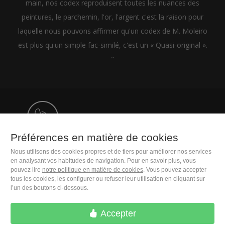
main, nos codex reproduisent toutes les nuances des
peintures, le parchemin, l'or, l'argent c'est la raison pour
laquelle nous pouvons affirmer qu'un codex de M. Moleiro
est plus qu'un simple fac-similé, c'est un « Quasi-original ».
"
+33 (0)1 83 75 34 43
Préférences en matière de cookies
M. Moleiro Editor, S.A.
Nous utilisons des cookies propres et de tiers pour améliorer nos services
Travesera de Gracia, 17
en analysant vos habitudes de navigation. Pour en savoir plus, vous
E08021 Barcelona (Spain)
pouvez lire
notre politique en matière de cookies
. Vous pouvez accepter
tous les cookies, les configurer ou refuser leur utilisation en cliquant sur
l’un des boutons ci-dessous.
Accepter