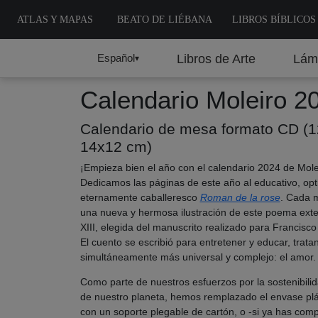
ATLAS Y MAPAS
BEATO DE LIÉBANA
LIBROS BÍBLICOS
Español
Libros de Arte
Lám
▾
Calendario Moleiro 2
Calendario de mesa formato CD (1
14x12 cm)
¡Empieza bien el año con el calendario 2024 de Molei
Dedicamos las páginas de este año al educativo, opt
eternamente caballeresco
Roman de la rose
. Cada 
una nueva y hermosa ilustración de este poema exten
XIII, elegida del manuscrito realizado para Francisco 
El cuento se escribió para entretener y educar, trat
simultáneamente más universal y complejo: el amor
Como parte de nuestros esfuerzos por la sostenibilid
de nuestro planeta, hemos remplazado el envase plá
con un soporte plegable de cartón, o -si ya has com