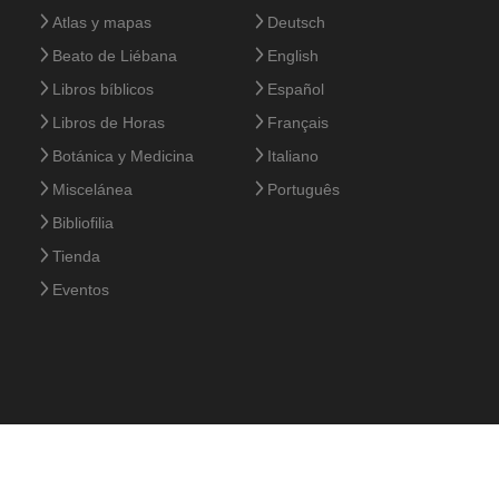
Atlas y mapas
Deutsch
Beato de Liébana
English
Libros bíblicos
Español
Libros de Horas
Français
Botánica y Medicina
Italiano
Miscelánea
Português
Bibliofilia
Tienda
Eventos