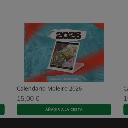
Original
Calendario Moleiro 2025
alendario de mesa formato CD (12 páginas 14x12 cm)
Comprar
15,00 €
Calendario Moleiro 2026
C
15,00 €
1
AÑADIR A LA CESTA