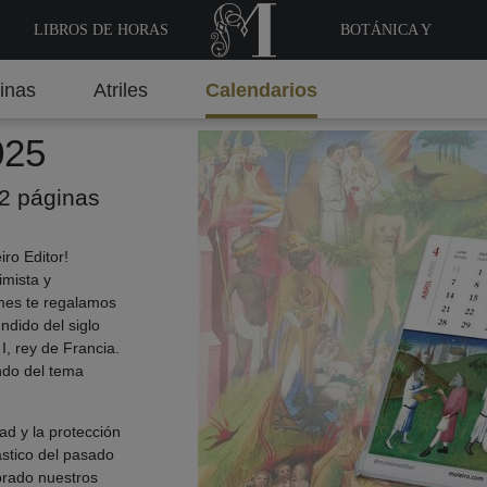
LIBROS DE HORAS
BOTÁNICA Y
MEDICINA
inas
Atriles
Calendarios
025
2 páginas
ro Editor!
imista y
mes te regalamos
dido del siglo
I, rey de Francia.
ando del tema
.
ad y la protección
stico del pasado
prado nuestros