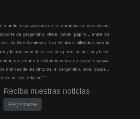
el mundo, especializada en la reproducción de códices,
porte de pergamino, vitela, papel, papiro... entre los
sos, de libro iluminado. Las técnicas utilizadas para la
a y la artesanía del oficio, nos permiten ser muy fieles
métodos de antaño y editados sobre un papel especial
 matices de las pinturas, el pergamino, oros, platas...
es un 'casi-original' "
Reciba nuestras noticias
Registrarse
M. Moleiro Editor, S.A.