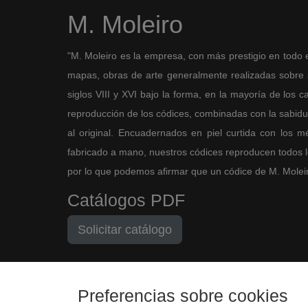
M. Moleiro
"M. Moleiro es la empresa, con más prestigio en todo 
mapas, obras de arte generalmente realizadas sobre so
siglos VIII y XVI bajo la forma, en la mayoría de los ca
reproducción de los códices, combinadas con la sabidurí
al original. Encuadernados en piel curtida con los 
fabricado a mano, nuestros códices reproducen todos los
por lo que podemos afirmar que un códice de M. Moleiro 
Catálogos PDF
Solicitar catálogo
Preferencias sobre cookies