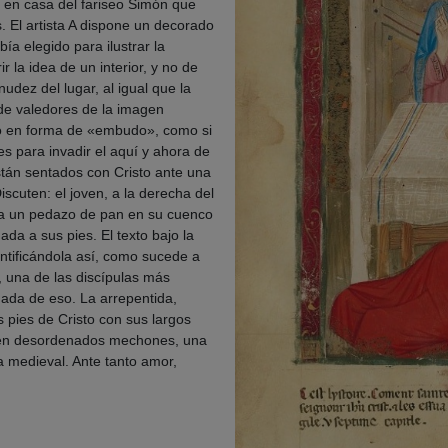
 en casa del fariseo Simón que
. El artista A dispone un decorado
ía elegido para ilustrar la
r la idea de un interior, y no de
udez del lugar, al igual que la
 de valedores de la imagen
jo en forma de «embudo», como si
 para invadir el aquí y ahora de
stán sentados con Cristo ante una
iscuten: el joven, a la derecha del
oja un pedazo de pan en su cuenco
da a sus pies. El texto bajo la
ntificándola así, como sucede a
, una de las discípulas más
nada de eso. La arrepentida,
s pies de Cristo con sus largos
 en desordenados mechones, una
na medieval. Ante tanto amor,