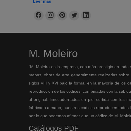
Leer más
Marianne Besseyre
Centro de Investigación de Manuscritos Iluminados, 
(Fragmento del libro de estudio
Biblia moralizada de
M. Moleiro
"M. Moleiro es la empresa, con más prestigio en todo 
mapas, obras de arte generalmente realizadas sobre so
siglos VIII y XVI bajo la forma, en la mayoría de los ca
reproducción de los códices, combinadas con la sabidurí
al original. Encuadernados en piel curtida con los 
fabricado a mano, nuestros códices reproducen todos los
por lo que podemos afirmar que un códice de M. Moleiro 
Catálogos PDF