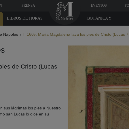
N
PRENSA
EVENTOS
PO
LIBROS DE HORAS
BOTÁNICA Y
MEDICINA
de Nápoles
f. 160v: María Magdalena lava los pies de Cristo (Lucas 7
es
pies de Cristo (Lucas
n sus lágrimas los pies a Nuestro
omo san Lucas lo dice en su