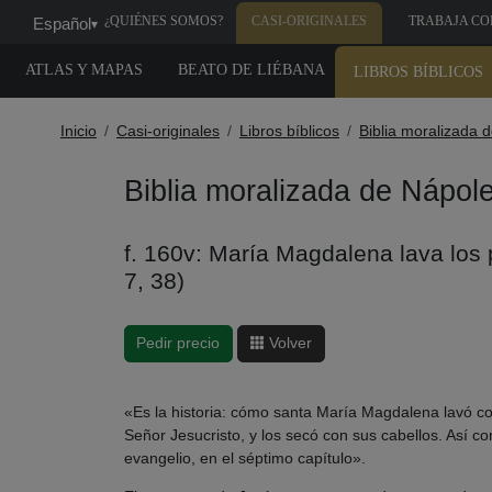
¿QUIÉNES SOMOS?
CASI-ORIGINALES
TRABAJA CO
Español
▾
NOSOTROS
ATLAS Y MAPAS
BEATO DE LIÉBANA
LIBROS BÍBLICOS
Inicio
Casi-originales
Libros bíblicos
Biblia moralizada 
Biblia moralizada de Nápol
f. 160v: María Magdalena lava los 
7, 38)
Pedir precio
Volver
«Es la historia: cómo santa María Magdalena lavó co
Señor Jesucristo, y los secó con sus cabellos. Así c
evangelio, en el séptimo capítulo».