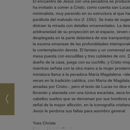
El encuentro de Jesús con una pecadora se produce
ha invitado a comer a Cristo, como cuenta san Lucas
minimalista, muy parecido en su estructura al que hab
parábola del malvado rico (f. 155r). Se trata de sugeri
distraer la mirada con detalles ornamentales. La desn
arbitrariedad de su proyección en el espacio, sirven
desplegada en la parte delantera de ese trampanto
la escena emanase de las profundidades intemporales
la contemplación devota. El fariseo y un comensal e
mesa puesta con escudillas y tres cubiletes de oro. D
dueño de la casa, juega con su cuchillo, y Cristo m
mientras señala con la otra mano a la mujer prosterna
miniatura llama a la pecadora María Magdalena –ide
veces en la tradición católica, con María de Magdala
amadas por Cristo–, pero el texto de Lucas no dice 
llorando y ataviada con una túnica escarlata, seca lo
cabellos sueltos que se derraman por sus hombros
señal de la mayor aflicción, en la iconografía cristia
Jesús le perdona sus faltas para asombro general.
Yves Christe
Universidad de Ginebra