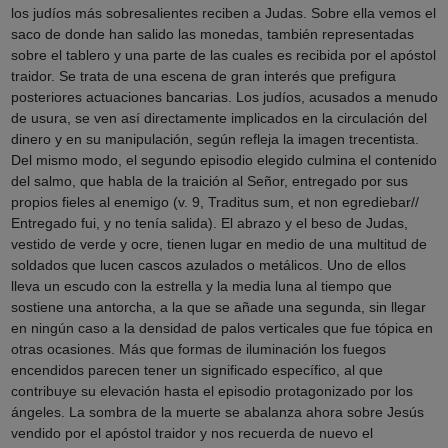
los judíos más sobresalientes reciben a Judas. Sobre ella vemos el
saco de donde han salido las monedas, también representadas
sobre el tablero y una parte de las cuales es recibida por el apóstol
traidor. Se trata de una escena de gran interés que prefigura
posteriores actuaciones bancarias. Los judíos, acusados a menudo
de usura, se ven así directamente implicados en la circulación del
dinero y en su manipulación, según refleja la imagen trecentista.
Del mismo modo, el segundo episodio elegido culmina el contenido
del salmo, que habla de la traición al Señor, entregado por sus
propios fieles al enemigo (v. 9, Traditus sum, et non egrediebar//
Entregado fui, y no tenía salida). El abrazo y el beso de Judas,
vestido de verde y ocre, tienen lugar en medio de una multitud de
soldados que lucen cascos azulados o metálicos. Uno de ellos
lleva un escudo con la estrella y la media luna al tiempo que
sostiene una antorcha, a la que se añade una segunda, sin llegar
en ningún caso a la densidad de palos verticales que fue tópica en
otras ocasiones. Más que formas de iluminación los fuegos
encendidos parecen tener un significado específico, al que
contribuye su elevación hasta el episodio protagonizado por los
ángeles. La sombra de la muerte se abalanza ahora sobre Jesús
vendido por el apóstol traidor y nos recuerda de nuevo el