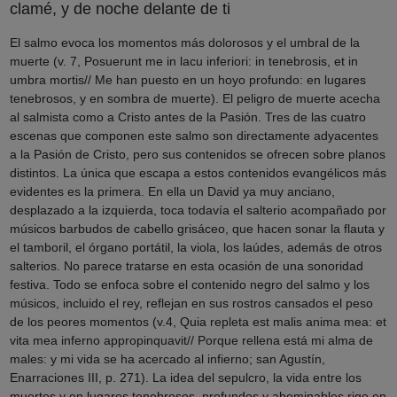
clamé, y de noche delante de ti
El salmo evoca los momentos más dolorosos y el umbral de la
muerte (v. 7, Posuerunt me in lacu inferiori: in tenebrosis, et in
umbra mortis// Me han puesto en un hoyo profundo: en lugares
tenebrosos, y en sombra de muerte). El peligro de muerte acecha
al salmista como a Cristo antes de la Pasión. Tres de las cuatro
escenas que componen este salmo son directamente adyacentes
a la Pasión de Cristo, pero sus contenidos se ofrecen sobre planos
distintos. La única que escapa a estos contenidos evangélicos más
evidentes es la primera. En ella un David ya muy anciano,
desplazado a la izquierda, toca todavía el salterio acompañado por
músicos barbudos de cabello grisáceo, que hacen sonar la flauta y
el tamboril, el órgano portátil, la viola, los laúdes, además de otros
salterios. No parece tratarse en esta ocasión de una sonoridad
festiva. Todo se enfoca sobre el contenido negro del salmo y los
músicos, incluido el rey, reflejan en sus rostros cansados el peso
de los peores momentos (v.4, Quia repleta est malis anima mea: et
vita mea inferno appropinquavit// Porque rellena está mi alma de
males: y mi vida se ha acercado al infierno; san Agustín,
Enarraciones III, p. 271). La idea del sepulcro, la vida entre los
muertos y en lugares tenebrosos, profundos y abominables rige en