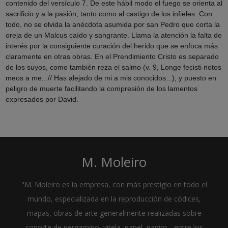
contenido del versículo 7. De este hábil modo el fuego se orienta al
sacrificio y a la pasión, tanto como al castigo de los infieles. Con
todo, no se olvida la anécdota asumida por san Pedro que corta la
oreja de un Malcus caído y sangrante. Llama la atención la falta de
interés por la consiguiente curación del herido que se enfoca más
claramente en otras obras. En el Prendimiento Cristo es separado
de los suyos, como también reza el salmo (v. 9, Longe fecisti notos
meos a me...// Has alejado de mi a mis conocidos...), y puesto en
peligro de muerte facilitando la compresión de los lamentos
expresados por David.
M. Moleiro
"M. Moleiro es la empresa, con más prestigio en todo el
mundo, especializada en la reproducción de códices,
mapas, obras de arte generalmente realizadas sobre
soporte de pergamino, vitela, papel, papiro... entre los