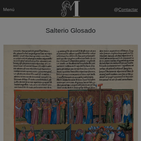
Menú
@
Contactar
Salterio Glosado