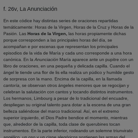
f. 26v, La Anunciación
En este códice hay distintas series de oraciones repartidas
temáticamente: Horas de la Virgen, Horas de la Cruz y Horas de la
Pasión. Las
Horas de la
Virgen,
las horas propiamente dichas
porque corresponden a las principales horas del día, se
acompañan e por escenas que representan los principales
episodios de la vida de María y cada uno corresponde a una hora
canónica. En la
Anunciación
María aparece ante un pupitre con un
libro de oraciones, en una pequeña y delicada capilla. Cuando el
ángel le tiende una flor de lis ella realiza un púdico y humilde gesto
de sorpresa con la mano. Encima de la capilla, en la llamada
cantoría
, se observan otros ángeles menores que se regocijan y
celebran la salutación con cantos y tocando distintos instrumentos.
Los hermanos, Limbourg a pesar de lo tradicional del encuadre,
despliegan su original talento para dotar a la escena de una gran
belleza saliéndose del marco tradicional. Así, en el extremo
superior izquierdo, el Dios Padre bendice el momento, mientras
que, alrededor de la capilla, toda clase de querubines tocan
instrumentos. En la parte inferior, rodeando un solemne triunvirato
angélico, un oso y un cisne alegóricos sostienen las armas del