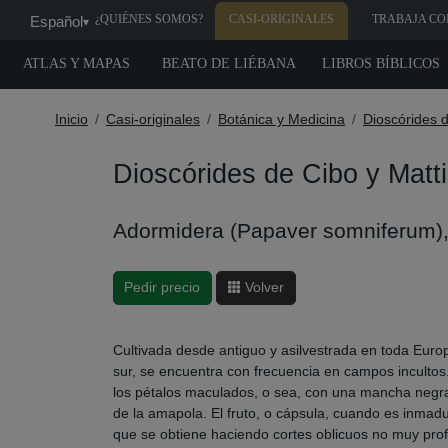
¿QUIÉNES SOMOS?
CASI-ORIGINALES
TRABAJA CO
Español
▾
NOSOTROS
ATLAS Y MAPAS
BEATO DE LIÉBANA
LIBROS BÍBLICOS
Inicio
Casi-originales
Botánica y Medicina
Dioscórides d
Dioscórides de Cibo y Matti
Adormidera (Papaver somniferum), 
Pedir precio
Volver
Cultivada desde antiguo y asilvestrada en toda Euro
sur, se encuentra con frecuencia en campos incultos
los pétalos maculados, o sea, con una mancha negra
de la amapola. El fruto, o cápsula, cuando es inmad
que se obtiene haciendo cortes oblicuos no muy prof