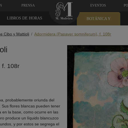
N
PRENSA
EVENTOS
PO
LIBROS DE HORAS
BOTÁNICA Y
MEDICINA
e Cibo y Mattioli
Adormidera (Papaver somniferum), f. 108r
oli
f. 108r
pa, probablemente oriunda del
. Sus flores blancas pueden tener
 en la base, como ocurre en las
uro produce un líquido blancuzco
undos, y por estos se segrega el